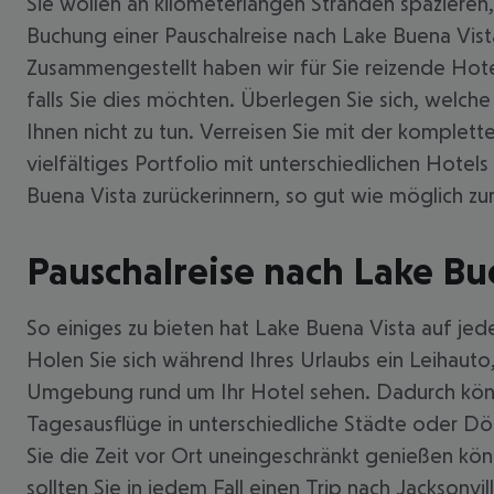
Sie wollen an kilometerlangen Stränden spazieren,
Buchung einer Pauschalreise nach Lake Buena Vist
Zusammengestellt haben wir für Sie reizende Hot
falls Sie dies möchten. Überlegen Sie sich, welche
Ihnen nicht zu tun. Verreisen Sie mit der komplett
vielfältiges Portfolio mit unterschiedlichen Hotel
Buena Vista zurückerinnern, so gut wie möglich z
Pauschalreise nach Lake Bu
So einiges zu bieten hat Lake Buena Vista auf jed
Holen Sie sich während Ihres Urlaubs ein Leihauto
Umgebung rund um Ihr Hotel sehen. Dadurch könne
Tagesausflüge in unterschiedliche Städte oder Dö
Sie die Zeit vor Ort uneingeschränkt genießen kö
sollten Sie in jedem Fall einen Trip nach Jackson