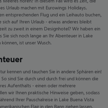
 Meeres hören? In diesem Fall wird es Zeit, die
eies Urlaub machen mit Eurowings Holidays.
nen entsprechenden Flug und ein Leihauto buchen,
 sich auf Ihren Urlaub - etwas anderes bleibt
szeit zu zweit in einem Designhotel? Wir haben ein
ss Sie sich noch lange an Ihr Abenteuer in Lake
 können, ist unser Wusch.
nteuer
ltur kennen und tauchen Sie in andere Sphären ein!
 So sind Sie durch und durch frei und können die
 akzeptieren
res Aufenthalts - einen oder mehrere
llen wir Ihnen praktische Hinweise geben, sodass
hrend Ihrer Pauschalreise in Lake Buena Vista
merikanischen Flair in den Bann ziehen lassen.