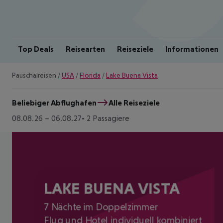
Top Deals
Reisearten
Reiseziele
Informationen
Pauschalreisen
/
USA
/
Florida
/
Lake Buena Vista
Beliebiger Abflughafen
Alle Reiseziele
08.08.26
–
06.08.27
2 Passagiere
LAKE BUENA VISTA
7 Nächte im Doppelzimmer
Flug und Hotel individuell kombiniert