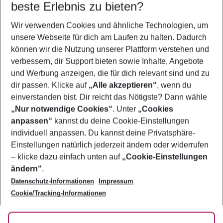
beste Erlebnis zu bieten?
Wir verwenden Cookies und ähnliche Technologien, um
Frübucher Angebote Kissimmee für 2026
unsere Webseite für dich am Laufen zu halten. Dadurch
Flug & Hotel Kissimmee
können wir die Nutzung unserer Plattform verstehen und
verbessern, dir Support bieten sowie Inhalte, Angebote
Familienurlaub Kissimmee
und Werbung anzeigen, die für dich relevant sind und zu
Urlaub Kissimmee
dir passen. Klicke auf
„Alle akzeptieren“
, wenn du
einverstanden bist. Dir reicht das Nötigste? Dann wähle
„Nur notwendige Cookies“
. Unter
„Cookies
anpassen“
kannst du deine Cookie-Einstellungen
Footer
Footer navigation
individuell anpassen. Du kannst deine Privatsphäre-
Über uns
Einstellungen natürlich jederzeit ändern oder widerrufen
AGB
– klicke dazu einfach unten auf
„Cookie-Einstellungen
Service & Hilfe
Bestpreisgarantie
ändern“
.
Datenschutz-Informationen
Impressum
Agenturbetreuung
Cookie-Einstellungen ändern
Folge uns
Barrierefreies Reisen
Cookie/Tracking-Informationen
Cookie-Richtlinie
Check-in
Datenschutz
FAQ
Fakten