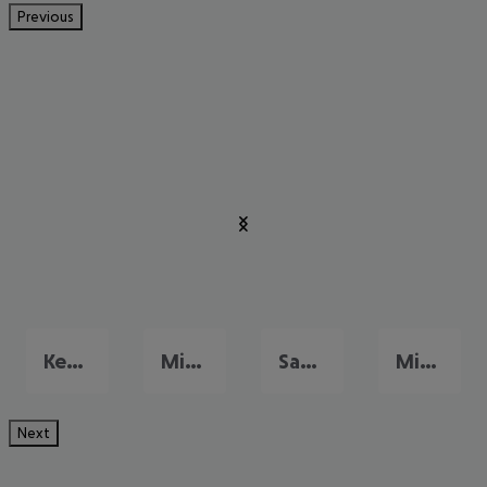
Previous
Key West
Miami
Sanibel Island
Miami Beach
Next