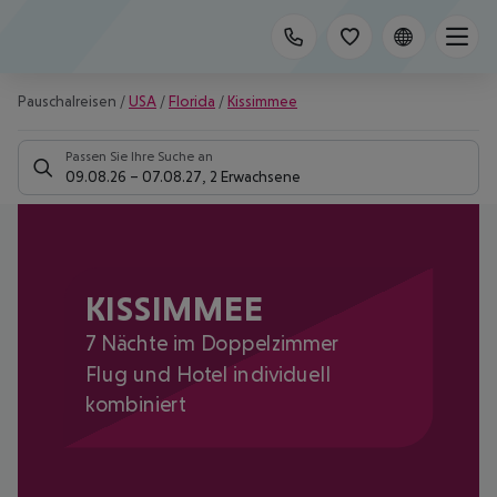
Pauschalreisen
/
USA
/
Florida
/
Kissimmee
Passen Sie Ihre Suche an
09.08.26
–
07.08.27
,
2 Erwachsene
KISSIMMEE
7 Nächte im Doppelzimmer
Flug und Hotel individuell
kombiniert