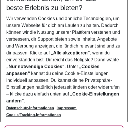
Quicklinks
beste Erlebnis zu bieten?
Wir verwenden Cookies und ähnliche Technologien, um
Flug & Hotel Kissimmee
unsere Webseite für dich am Laufen zu halten. Dadurch
Familienurlaub Kissimmee
können wir die Nutzung unserer Plattform verstehen und
verbessern, dir Support bieten sowie Inhalte, Angebote
Pauschalreisen Kissimmee
und Werbung anzeigen, die für dich relevant sind und zu
Urlaub Kissimmee
dir passen. Klicke auf
„Alle akzeptieren“
, wenn du
einverstanden bist. Dir reicht das Nötigste? Dann wähle
„Nur notwendige Cookies“
. Unter
„Cookies
anpassen“
kannst du deine Cookie-Einstellungen
Footer
Footer navigation
individuell anpassen. Du kannst deine Privatsphäre-
Über uns
Einstellungen natürlich jederzeit ändern oder widerrufen
AGB
– klicke dazu einfach unten auf
„Cookie-Einstellungen
Service & Hilfe
Bestpreisgarantie
ändern“
.
Datenschutz-Informationen
Impressum
Agenturbetreuung
Cookie-Einstellungen ändern
Folge uns
Barrierefreies Reisen
Cookie/Tracking-Informationen
Cookie-Richtlinie
Check-in
Datenschutz