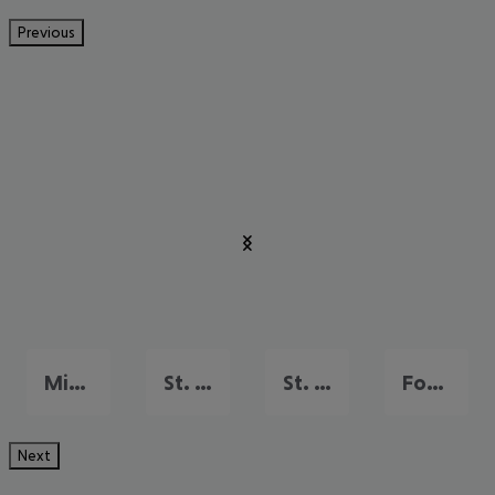
Previous
Miami Beach
St. Pete Beach
St. Petersburg
Fort Lauderdale
Next