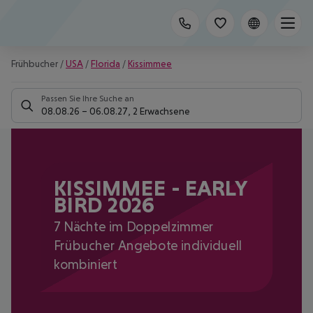
Frühbucher
/
USA
/
Florida
/
Kissimmee
Passen Sie Ihre Suche an
08.08.26
–
06.08.27
,
2 Erwachsene
KISSIMMEE - EARLY
BIRD 2026
7 Nächte im Doppelzimmer
Frübucher Angebote individuell
kombiniert