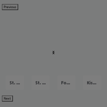
Previous
St. Pete Beach
St. Petersburg
Fort Lauderdale
Kissimmee
Next