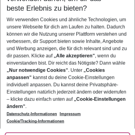
Quicklinks
beste Erlebnis zu bieten?
Wir verwenden Cookies und ähnliche Technologien, um
Familienurlaub Miami Beach
unsere Webseite für dich am Laufen zu halten. Dadurch
Flug & Hotel Miami Beach
können wir die Nutzung unserer Plattform verstehen und
verbessern, dir Support bieten sowie Inhalte, Angebote
Pauschalreisen Miami Beach
und Werbung anzeigen, die für dich relevant sind und zu
Urlaub Miami Beach
dir passen. Klicke auf
„Alle akzeptieren“
, wenn du
einverstanden bist. Dir reicht das Nötigste? Dann wähle
„Nur notwendige Cookies“
. Unter
„Cookies
anpassen“
kannst du deine Cookie-Einstellungen
Footer
Footer navigation
individuell anpassen. Du kannst deine Privatsphäre-
Über uns
Einstellungen natürlich jederzeit ändern oder widerrufen
AGB
– klicke dazu einfach unten auf
„Cookie-Einstellungen
Service & Hilfe
Bestpreisgarantie
ändern“
.
Datenschutz-Informationen
Impressum
Agenturbetreuung
Cookie-Einstellungen ändern
Folge uns
Barrierefreies Reisen
Cookie/Tracking-Informationen
Cookie-Richtlinie
Check-in
Datenschutz