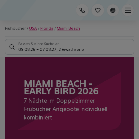
Frühbucher
/
USA
/
Florida
/
Miami Beach
Passen Sie Ihre Suche an
09.08.26
–
07.08.27
,
2 Erwachsene
MIAMI BEACH -
EARLY BIRD 2026
7 Nächte im Doppelzimmer
Frübucher Angebote individuell
kombiniert