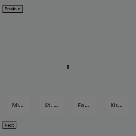
Previous
Miami Beach
St. Pete Beach
Fort Lauderdale
Kissimmee
Next