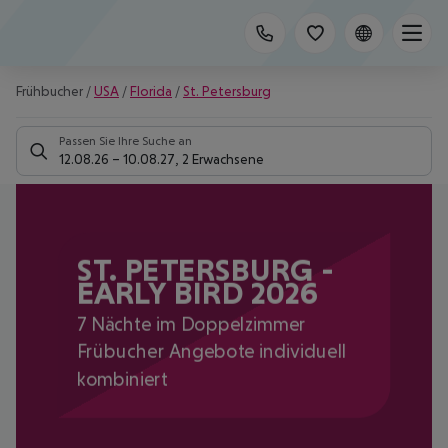
Frühbucher
/
USA
/
Florida
/
St. Petersburg
Passen Sie Ihre Suche an
12.08.26
–
10.08.27
,
2 Erwachsene
ST. PETERSBURG -
EARLY BIRD 2026
7 Nächte im Doppelzimmer
Frübucher Angebote individuell
kombiniert