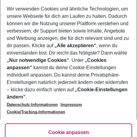
Quicklinks
Wir verwenden Cookies und ähnliche Technologien, um
unsere Webseite für dich am Laufen zu halten. Dadurch
Urlaub St. Petersburg
können wir die Nutzung unserer Plattform verstehen und
verbessern, dir Support bieten sowie Inhalte, Angebote
Familienurlaub St. Petersburg
und Werbung anzeigen, die für dich relevant sind und zu
Flug & Hotel St. Petersburg
dir passen. Klicke auf
„Alle akzeptieren“
, wenn du
einverstanden bist. Dir reicht das Nötigste? Dann wähle
„Nur notwendige Cookies“
. Unter
„Cookies
anpassen“
kannst du deine Cookie-Einstellungen
Footer
Footer navigation
individuell anpassen. Du kannst deine Privatsphäre-
Über uns
Einstellungen natürlich jederzeit ändern oder widerrufen
AGB
– klicke dazu einfach unten auf
„Cookie-Einstellungen
Service & Hilfe
Bestpreisgarantie
ändern“
.
Datenschutz-Informationen
Impressum
Agenturbetreuung
Cookie-Einstellungen ändern
Folge uns
Barrierefreies Reisen
Cookie/Tracking-Informationen
Cookie-Richtlinie
Check-in
Datenschutz
FAQ
Fakten
Cookie anpassen
HanseMerkur Reiseversicherung
Flexibel buchen