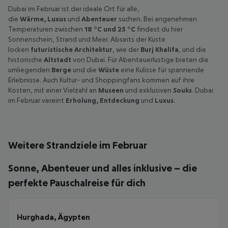
Dubai im Februar ist der ideale Ort für alle,
die
Wärme, Luxus
und
Abenteuer
suchen. Bei angenehmen
Temperaturen zwischen
18 °C und 25 °C
findest du hier
Sonnenschein, Strand und Meer. Abseits der Küste
locken
futuristische Architektur
, wie der
Burj Khalifa
, und die
historische
Altstadt
von Dubai. Für Abenteuerlustige bieten die
umliegenden
Berge
und die
Wüste
eine Kulisse für spannende
Erlebnisse. Auch Kultur- und Shoppingfans kommen auf ihre
Kosten, mit einer Vielzahl an
Museen
und exklusiven
Souks
. Dubai
im Februar vereint
Erholung, Entdeckung
und
Luxus
.
Weitere Strandziele im Februar
Sonne, Abenteuer und alles inklusive – die
perfekte Pauschalreise für dich
Hurghada, Ägypten