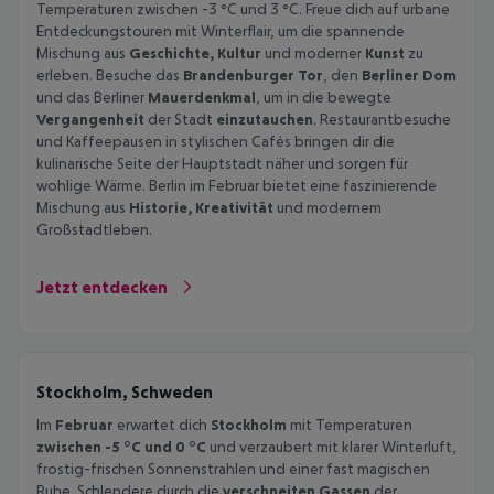
Temperaturen zwischen -3 °C und 3 °C. Freue dich auf urbane
Entdeckungstouren mit Winterflair, um die spannende
Mischung aus
Geschichte, Kultur
und moderner
Kunst
zu
erleben. Besuche das
Brandenburger Tor
, den
Berliner Dom
und das Berliner
Mauerdenkmal
, um in die bewegte
Vergangenheit
der Stadt
einzutauchen
. Restaurantbesuche
und Kaffeepausen in stylischen Cafés bringen dir die
kulinarische Seite der Hauptstadt näher und sorgen für
wohlige Wärme. Berlin im Februar bietet eine faszinierende
Mischung aus
Historie, Kreativität
und modernem
Großstadtleben.
Jetzt entdecken
Stockholm, Schweden
Im
Februar
erwartet dich
Stockholm
mit Temperaturen
zwischen -5 °C und 0 °C
und verzaubert mit klarer Winterluft,
frostig-frischen Sonnenstrahlen und einer fast magischen
Ruhe. Schlendere durch die
verschneiten Gassen
der