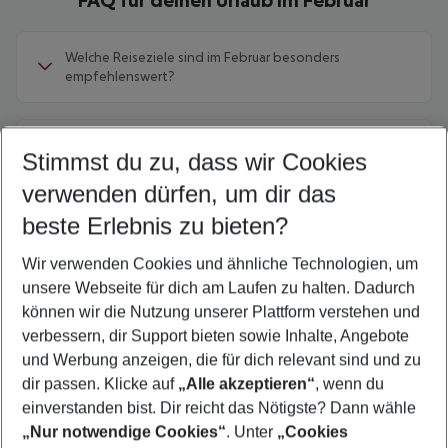
Welche Reiseziele sind im Februar besonders
empfehlenswert?
Wo kann ich im Februar Ski fahren?
Stimmst du zu, dass wir Cookies
verwenden dürfen, um dir das
Wo kann ich im Februar die Polarlichter sehen?
beste Erlebnis zu bieten?
Wir verwenden Cookies und ähnliche Technologien, um
Welche Länder sind im Februar für eine Rundreise
unsere Webseite für dich am Laufen zu halten. Dadurch
geeignet?
können wir die Nutzung unserer Plattform verstehen und
verbessern, dir Support bieten sowie Inhalte, Angebote
und Werbung anzeigen, die für dich relevant sind und zu
Welche Reiseziele eignen sich für einen romantischen
dir passen. Klicke auf
„Alle akzeptieren“
, wenn du
Valentinstag-Urlaub?
einverstanden bist. Dir reicht das Nötigste? Dann wähle
„Nur notwendige Cookies“
. Unter
„Cookies