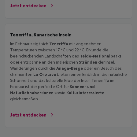
Jetzt entdecken
Teneriffa, Kanarische Inseln
Im Februar zeigt sich
Teneriffa
mit angenehmen
Temperaturen zwischen 17 °C und 22 °C. Erkunde die
beeindruckenden Landschaften des
Teide-Nationalparks
oder entspanne an den malerischen
Stränden
der Insel.
Wanderungen durch die
Anaga-Berge
oder ein Besuch des
charmanten
La Orotava
bieten einen Einblick in die natürliche
Schönheit und das kulturelle Erbe der Insel. Teneriffa im
Februar ist der perfekte Ort für
Sonnen- und
Naturliebhaber:innen
sowie
Kulturinteressierte
gleichermaßen.
Jetzt entdecken