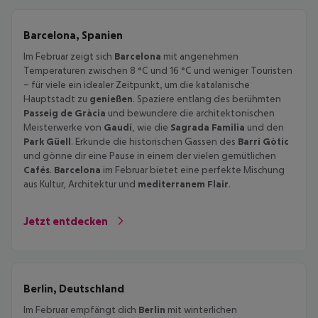
Barcelona, Spanien
Im Februar zeigt sich
Barcelona
mit angenehmen
Temperaturen zwischen 8 °C und 16 °C und weniger Touristen
– für viele ein idealer Zeitpunkt, um die katalanische
Hauptstadt zu
genießen
. Spaziere entlang des berühmten
Passeig de Gràcia
und bewundere die architektonischen
Meisterwerke von
Gaudí
, wie die
Sagrada Familia
und den
Park Güell
. Erkunde die historischen Gassen des
Barri Gòtic
und gönne dir eine Pause in einem der vielen gemütlichen
Cafés
.
Barcelona
im Februar bietet eine perfekte Mischung
aus Kultur, Architektur und
mediterranem Flair
.
Jetzt entdecken
Berlin, Deutschland
Im Februar empfängt dich
Berlin
mit winterlichen