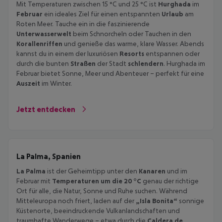
Mit Temperaturen zwischen 15 °C und 25 °C ist
Hurghada
im
Februar
ein ideales Ziel für einen entspannten
Urlaub
am
Roten Meer. Tauche ein in die faszinierende
Unterwasserwelt
beim Schnorcheln oder Tauchen in den
Korallenriffen
und genieße das warme, klare Wasser. Abends
kannst du in einem der luxuriösen
Resorts
entspannen oder
durch die bunten
Straßen
der Stadt
schlendern
. Hurghada im
Februar bietet Sonne, Meer und Abenteuer – perfekt für eine
Auszeit
im Winter.
Jetzt entdecken
La Palma, Spanien
La Palma
ist der Geheimtipp unter den
Kanaren
und im
Februar mit
Temperaturen um die 20 °C
genau der richtige
Ort für alle, die Natur, Sonne und Ruhe suchen. Während
Mitteleuropa noch friert, laden auf der
„Isla Bonita“
sonnige
Küstenorte, beeindruckende Vulkanlandschaften und
traumhafte Wanderwege – etwa durch die
Caldera de