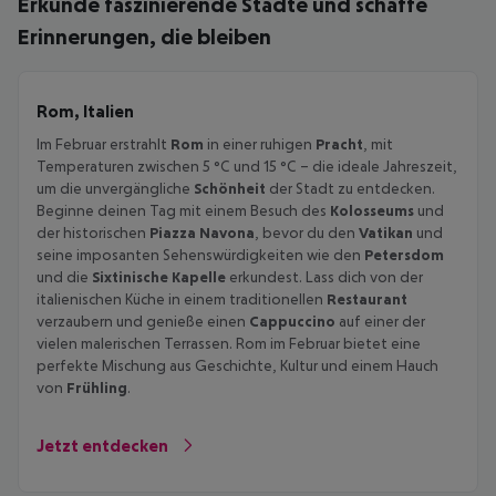
Erkunde faszinierende Städte und schaffe
Erinnerungen, die bleiben
Rom, Italien
Im Februar erstrahlt
Rom
in einer ruhigen
Pracht
, mit
Temperaturen zwischen 5 °C und 15 °C – die ideale Jahreszeit,
um die unvergängliche
Schönheit
der Stadt zu entdecken.
Beginne deinen Tag mit einem Besuch des
Kolosseums
und
der historischen
Piazza Navona
, bevor du den
Vatikan
und
seine imposanten Sehenswürdigkeiten wie den
Petersdom
und die
Sixtinische Kapelle
erkundest. Lass dich von der
italienischen Küche in einem traditionellen
Restaurant
verzaubern und genieße einen
Cappuccino
auf einer der
vielen malerischen Terrassen. Rom im Februar bietet eine
perfekte Mischung aus Geschichte, Kultur und einem Hauch
von
Frühling
.
Jetzt entdecken