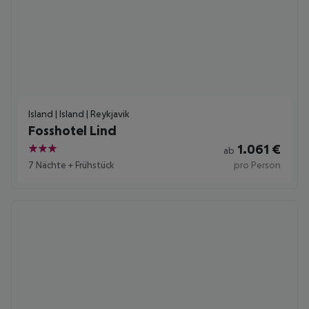
Island | Island | Reykjavik
Fosshotel Lind
1.061
€
ab
3
7 Nächte
+
Frühstück
pro Person