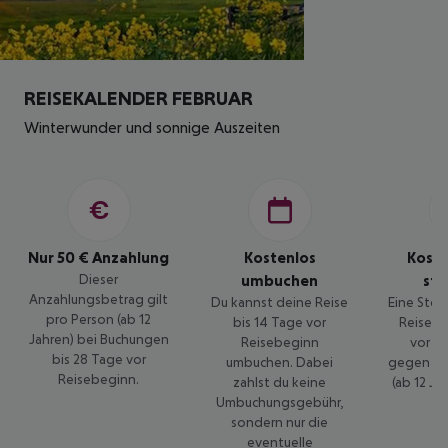
REISEKALENDER FEBRUAR
Winterwunder und sonnige Auszeiten
Nur 50 € Anzahlung
Kostenlos
Kost
Dieser
umbuchen
sto
Anzahlungsbetrag gilt
Du kannst deine Reise
Eine Stor
pro Person (ab 12
bis 14 Tage vor
Reise is
Jahren) bei Buchungen
Reisebeginn
vor R
bis 28 Tage vor
umbuchen. Dabei
gegen 50
Reisebeginn.
zahlst du keine
(ab 12 Ja
Umbuchungsgebühr,
sondern nur die
eventuelle