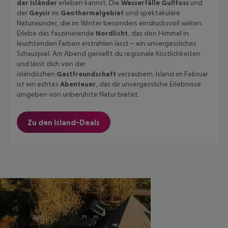
der Isländer
erleben kannst. Die
Wasserfälle Gullfoss
und
der
Geysir
im
Geothermalgebiet
sind spektakuläre
Naturwunder, die im Winter besonders eindrucksvoll wirken.
Erlebe das faszinierende
Nordlicht
, das den Himmel in
leuchtenden Farben erstrahlen lässt – ein unvergessliches
Schauspiel. Am Abend genießt du regionale Köstlichkeiten
und lässt dich von der
isländischen
Gastfreundschaft
verzaubern. Island im Februar
ist ein echtes
Abenteuer
, das dir unvergessliche Erlebnisse
umgeben von unberührte Natur bietet.
Zu den Island-Deals