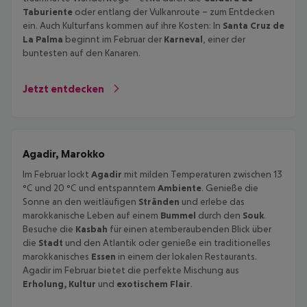
Taburiente
oder entlang der Vulkanroute – zum Entdecken
ein. Auch Kulturfans kommen auf ihre Kosten: In
Santa Cruz de
La Palma
beginnt im Februar der
Karneval
, einer der
buntesten auf den Kanaren.
Jetzt entdecken
Agadir, Marokko
Im Februar lockt
Agadir
mit milden Temperaturen zwischen 13
°C und 20 °C und entspanntem
Ambiente
. Genieße die
Sonne an den weitläufigen
Stränden
und erlebe das
marokkanische Leben auf einem
Bummel
durch den
Souk
.
Besuche die
Kasbah
für einen atemberaubenden Blick über
die
Stadt
und den Atlantik oder genieße ein traditionelles
marokkanisches
Essen
in einem der lokalen Restaurants.
Agadir im Februar bietet die perfekte Mischung aus
Erholung, Kultur
und
exotischem Flair
.