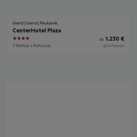
Island | Island | Reykjavik
CenterHotel Plaza
1.230
€
ab
4
7 Nächte
+
Frühstück
pro Person