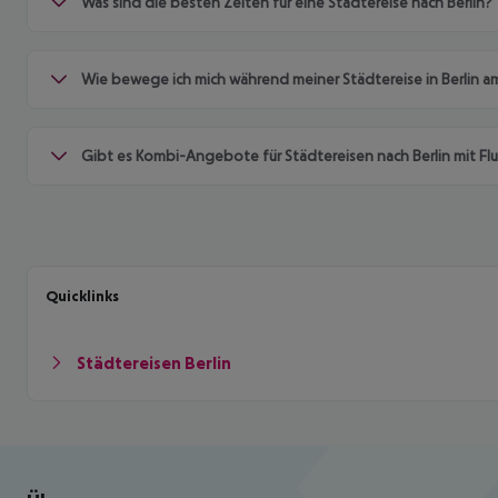
Was sind die besten Zeiten für eine Städtereise nach Berlin?
Wie bewege ich mich während meiner Städtereise in Berlin a
Gibt es Kombi-Angebote für Städtereisen nach Berlin mit Fl
Quicklinks
Städtereisen Berlin
Footer