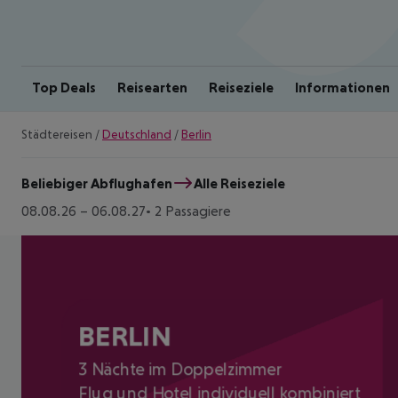
Top Deals
Reisearten
Reiseziele
Informationen
Städtereisen
/
Deutschland
/
Berlin
Beliebiger Abflughafen
Alle Reiseziele
08.08.26
–
06.08.27
2 Passagiere
BERLIN
3 Nächte im Doppelzimmer
Flug und Hotel individuell kombiniert