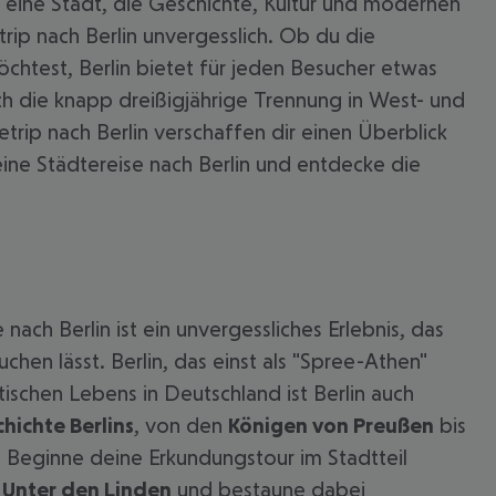
n eine Stadt, die Geschichte, Kultur und modernen
ip nach Berlin unvergesslich. Ob du die
htest, Berlin bietet für jeden Besucher etwas
h die knapp dreißigjährige Trennung in West- und
rip nach Berlin verschaffen dir einen Überblick
ne Städtereise nach Berlin und entdecke die
 nach Berlin ist ein unvergessliches Erlebnis, das
 akzeptieren
chen lässt. Berlin, das einst als "Spree-Athen"
tischen Lebens in Deutschland ist Berlin auch
hichte Berlins
, von den
Königen von Preußen
bis
 Beginne deine Erkundungstour im Stadtteil
d
Unter den Linden
und bestaune dabei