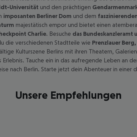
t-Universität
und den prächtigen
Gendarmenmar
em
imposanten Berliner Dom
und dem
faszinierend
hturm
majestätisch empor und bietet einen atembera
heckpoint Charlie
. Besuche
das Bundeskanzleramt u
du die verschiedenen Stadtteile wie
Prenzlauer Berg
ältige Kulturszene Berlins mit ihren Theatern, Galer
s Erlebnis. Tauche ein in das aufregende Leben an 
se nach Berlin. Starte jetzt dein Abenteuer in einer
Unsere Empfehlungen