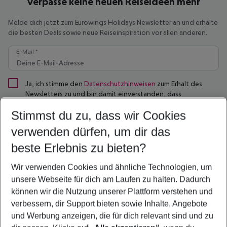
Verpasse keine neuen Reiseideen mehr
Melde dich jetzt zum Eurowings Holidays Newsletter an und erhalte
die besten Deals sowie neue Reiseinspiration vor allen anderen.
E-Mail *
Ja, ich stimme den
Datenschutzhinweisen
zum Erhalt des
Newsletters zu und bin damit einverstanden, dass
personenbezogene Profile erstellt werden, um persönliche
Stimmst du zu, dass wir Cookies
Werbeangebote erstellen zu können.
verwenden dürfen, um dir das
Jetzt anmelden
beste Erlebnis zu bieten?
Unser Newsletter enthält Informationen über aktuelle Reise Deals und allgemeine
Wir verwenden Cookies und ähnliche Technologien, um
Reiseinformationen. Mit dem Absenden deiner Anmeldung zum Newsletter bestätigst
unsere Webseite für dich am Laufen zu halten. Dadurch
du auch, dass du die Datenschutzerklärung zur Kenntnis genommen hast. Nach
können wir die Nutzung unserer Plattform verstehen und
deiner Anmeldung erhältst du sofort eine E-Mail. Erst wenn du deren Erhalt bestätigst,
bist du zum Newsletter angemeldet. Du findest dann in jedem Newsletter einen Link,
verbessern, dir Support bieten sowie Inhalte, Angebote
über den du dich unkompliziert wieder abmelden kannst.
und Werbung anzeigen, die für dich relevant sind und zu