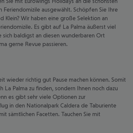
en Sie mit Eurowings Holidays an die schönsten
n Feriendomizile ausgewählt. Schöpfen Sie Ihre
nd Klein? Wir haben eine große Selektion an
iendomizile. Es gibt auf La Palma äußerst viel
e sich baldigst an diesen wunderbaren Ort
alma gerne Revue passieren.
Zeit wieder richtig gut Pause machen können. Somit
 akzeptieren
ch La Palma zu finden, sondern Ihnen noch dazu
enn es gibt sehr viele Optionen zur
flug in den Nationalpark Caldera de Taburiente
it sämtlichen Facetten. Tauchen Sie mit