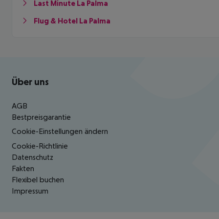
Last Minute La Palma
Flug & Hotel La Palma
Footer
Footer navigation
Über uns
AGB
Bestpreisgarantie
Cookie-Einstellungen ändern
Cookie-Richtlinie
Datenschutz
Fakten
Flexibel buchen
Impressum