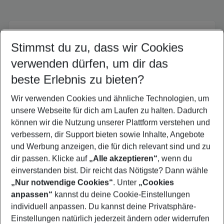
Quicklinks
Stimmst du zu, dass wir Cookies
verwenden dürfen, um dir das
Flug & Hotel Österreich
beste Erlebnis zu bieten?
Urlaub Österreich
Wir verwenden Cookies und ähnliche Technologien, um
Familienurlaub Österreich
unsere Webseite für dich am Laufen zu halten. Dadurch
Frübucher Angebote Österreich für 2026
können wir die Nutzung unserer Plattform verstehen und
verbessern, dir Support bieten sowie Inhalte, Angebote
Last Minute Österreich
und Werbung anzeigen, die für dich relevant sind und zu
Pauschalreisen Österreich
dir passen. Klicke auf
„Alle akzeptieren“
, wenn du
einverstanden bist. Dir reicht das Nötigste? Dann wähle
„Nur notwendige Cookies“
. Unter
„Cookies
anpassen“
kannst du deine Cookie-Einstellungen
Footer
Footer navigation
individuell anpassen. Du kannst deine Privatsphäre-
Über uns
Einstellungen natürlich jederzeit ändern oder widerrufen