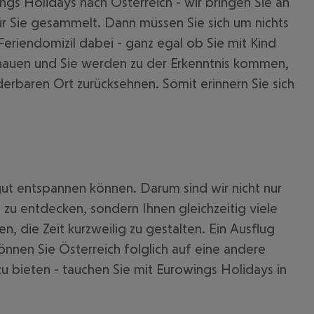
s Holidays nach Österreich - wir bringen Sie an
für Sie gesammelt. Dann müssen Sie sich um nichts
Feriendomizil dabei - ganz egal ob Sie mit Kind
uschauen und Sie werden zu der Erkenntnis kommen,
nderbaren Ort zurücksehnen. Somit erinnern Sie sich
g gut entspannen können. Darum sind wir nicht nur
h zu entdecken, sondern Ihnen gleichzeitig viele
, die Zeit kurzweilig zu gestalten. Ein Ausflug
 akzeptieren
önnen Sie Österreich folglich auf eine andere
zu bieten - tauchen Sie mit Eurowings Holidays in