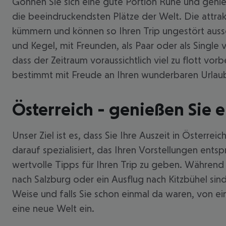
Gönnen Sie sich eine gute Portion Ruhe und genie
die beeindruckendsten Plätze der Welt. Die attrak
kümmern und können so Ihren Trip ungestört aussch
und Kegel, mit Freunden, als Paar oder als Single
dass der Zeitraum voraussichtlich viel zu flott vo
bestimmt mit Freude an Ihren wunderbaren Urlaub 
Österreich - genießen Sie e
Unser Ziel ist es, dass Sie Ihre Auszeit in Österr
darauf spezialisiert, das Ihren Vorstellungen ents
wertvolle Tipps für Ihren Trip zu geben. Während e
nach Salzburg oder ein Ausflug nach Kitzbühel sind
Weise und falls Sie schon einmal da waren, von ei
eine neue Welt ein.