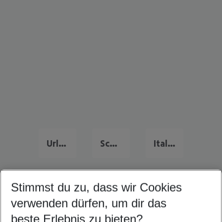
Urlaub Deutschland
Schweiz Urlaub
Italien Urlaub
Stimmst du zu, dass wir Cookies
Quicklinks
verwenden dürfen, um dir das
beste Erlebnis zu bieten?
Frübucher Angebote Tirol für 2026