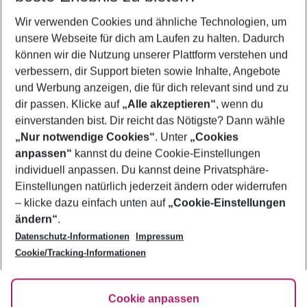
Wir verwenden Cookies und ähnliche Technologien, um
Flug & Hotel Tirol
unsere Webseite für dich am Laufen zu halten. Dadurch
Last Minute Tirol
können wir die Nutzung unserer Plattform verstehen und
verbessern, dir Support bieten sowie Inhalte, Angebote
Familienurlaub Tirol
und Werbung anzeigen, die für dich relevant sind und zu
Pauschalreisen Tirol
dir passen. Klicke auf
„Alle akzeptieren“
, wenn du
einverstanden bist. Dir reicht das Nötigste? Dann wähle
„Nur notwendige Cookies“
. Unter
„Cookies
anpassen“
kannst du deine Cookie-Einstellungen
Footer
Footer navigation
individuell anpassen. Du kannst deine Privatsphäre-
Über uns
Einstellungen natürlich jederzeit ändern oder widerrufen
AGB
– klicke dazu einfach unten auf
„Cookie-Einstellungen
Service & Hilfe
Bestpreisgarantie
ändern“
.
Datenschutz-Informationen
Impressum
Agenturbetreuung
Cookie-Einstellungen ändern
Folge uns
Barrierefreies Reisen
Cookie/Tracking-Informationen
Cookie-Richtlinie
Check-in
Datenschutz
FAQ
Fakten
Cookie anpassen
HanseMerkur Reiseversicherung
Flexibel buchen