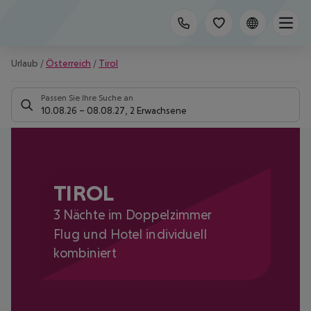
Urlaub
/
Österreich
/
Tirol
Passen Sie Ihre Suche an
10.08.26
–
08.08.27
,
2 Erwachsene
TIROL
3 Nächte im Doppelzimmer
Flug und Hotel individuell
kombiniert