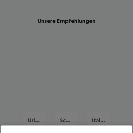
Unsere Empfehlungen
Urlaub Deutschland
Schweiz Urlaub
Italien Urlaub