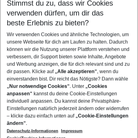
Stimmst du zu, dass wir Cookies
verwenden dürfen, um dir das
Quicklinks
beste Erlebnis zu bieten?
Wir verwenden Cookies und ähnliche Technologien, um
Familienurlaub Kitzbühel
unsere Webseite für dich am Laufen zu halten. Dadurch
Flug & Hotel Kitzbühel
können wir die Nutzung unserer Plattform verstehen und
verbessern, dir Support bieten sowie Inhalte, Angebote
Frübucher Angebote Kitzbühel für 2026
und Werbung anzeigen, die für dich relevant sind und zu
Last Minute Kitzbühel
dir passen. Klicke auf
„Alle akzeptieren“
, wenn du
einverstanden bist. Dir reicht das Nötigste? Dann wähle
„Nur notwendige Cookies“
. Unter
„Cookies
anpassen“
kannst du deine Cookie-Einstellungen
Footer
Footer navigation
individuell anpassen. Du kannst deine Privatsphäre-
Über uns
Einstellungen natürlich jederzeit ändern oder widerrufen
AGB
– klicke dazu einfach unten auf
„Cookie-Einstellungen
Service & Hilfe
Bestpreisgarantie
ändern“
.
Datenschutz-Informationen
Impressum
Agenturbetreuung
Cookie-Einstellungen ändern