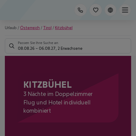
Urlaub
/
Österreich
/
Tirol
/
Kitzbühel
Passen Sie Ihre Suche an
08.08.26
–
06.08.27
,
2 Erwachsene
KITZBÜHEL
3 Nächte im Doppelzimmer
Flug und Hotel individuell
kombiniert