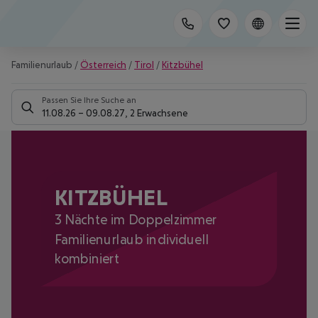
Familienurlaub
/
Österreich
/
Tirol
/
Kitzbühel
Passen Sie Ihre Suche an
11.08.26
–
09.08.27
,
2 Erwachsene
KITZBÜHEL
3 Nächte im Doppelzimmer
Familienurlaub individuell
kombiniert