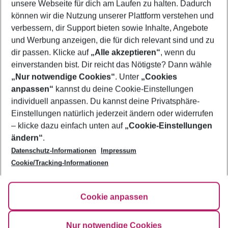
unsere Webseite für dich am Laufen zu halten. Dadurch
Frübucher Angebote Kitzbühel für 2026
können wir die Nutzung unserer Plattform verstehen und
verbessern, dir Support bieten sowie Inhalte, Angebote
Last Minute Kitzbühel
und Werbung anzeigen, die für dich relevant sind und zu
Urlaub Kitzbühel
dir passen. Klicke auf
„Alle akzeptieren“
, wenn du
einverstanden bist. Dir reicht das Nötigste? Dann wähle
„Nur notwendige Cookies“
. Unter
„Cookies
anpassen“
kannst du deine Cookie-Einstellungen
Footer
Footer navigation
individuell anpassen. Du kannst deine Privatsphäre-
Über uns
Einstellungen natürlich jederzeit ändern oder widerrufen
AGB
– klicke dazu einfach unten auf
„Cookie-Einstellungen
Service & Hilfe
Bestpreisgarantie
ändern“
.
Datenschutz-Informationen
Impressum
Agenturbetreuung
Cookie-Einstellungen ändern
Folge uns
Barrierefreies Reisen
Cookie/Tracking-Informationen
Cookie-Richtlinie
Check-in
Datenschutz
FAQ
Fakten
Cookie anpassen
HanseMerkur Reiseversicherung
Flexibel buchen
Hilfe & Kontakt
Impressum
Newsletter
Nur notwendige Cookies