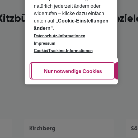
natürlich jederzeit ändern oder
widerrufen – klicke dazu einfach
Kitzbühel - schönste Reiseziel
unten auf
„Cookie-Einstellungen
ändern“
.
Datenschutz-Informationen
Impressum
Cookie/Tracking-Informationen
Cookie anpassen
Nur notwendige Cookies
Alle
Kirchberg
Sö