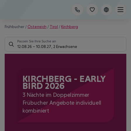
Frühbucher
/
Österreich
/
Tirol
/
Kirchberg
Passen Sie Ihre Suche an
12.08.26
–
10.08.27
,
2 Erwachsene
KIRCHBERG - EARLY
BIRD 2026
3 Nächte im Doppelzimmer
Frübucher Angebote individuell
kombiniert