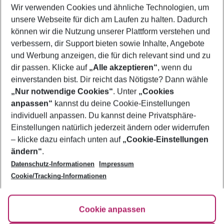
Wir verwenden Cookies und ähnliche Technologien, um
Flug & Hotel Kirchberg
unsere Webseite für dich am Laufen zu halten. Dadurch
Familienurlaub Kirchberg
können wir die Nutzung unserer Plattform verstehen und
verbessern, dir Support bieten sowie Inhalte, Angebote
Last Minute Kirchberg
und Werbung anzeigen, die für dich relevant sind und zu
Urlaub Kirchberg
dir passen. Klicke auf
„Alle akzeptieren“
, wenn du
einverstanden bist. Dir reicht das Nötigste? Dann wähle
„Nur notwendige Cookies“
. Unter
„Cookies
anpassen“
kannst du deine Cookie-Einstellungen
Footer
Footer navigation
individuell anpassen. Du kannst deine Privatsphäre-
Über uns
Einstellungen natürlich jederzeit ändern oder widerrufen
AGB
– klicke dazu einfach unten auf
„Cookie-Einstellungen
Service & Hilfe
Bestpreisgarantie
ändern“
.
Datenschutz-Informationen
Impressum
Agenturbetreuung
Cookie-Einstellungen ändern
Folge uns
Barrierefreies Reisen
Cookie/Tracking-Informationen
Cookie-Richtlinie
Check-in
Datenschutz
FAQ
Fakten
Cookie anpassen
HanseMerkur Reiseversicherung
Flexibel buchen
Hilfe & Kontakt