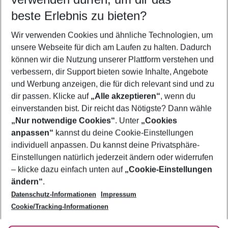
beste Erlebnis zu bieten?
Frübucher Angebote Malgrat de Mar für 2026
Wir verwenden Cookies und ähnliche Technologien, um
Flug & Hotel Malgrat de Mar
unsere Webseite für dich am Laufen zu halten. Dadurch
Urlaub Malgrat de Mar
können wir die Nutzung unserer Plattform verstehen und
verbessern, dir Support bieten sowie Inhalte, Angebote
Pauschalreisen Malgrat de Mar
und Werbung anzeigen, die für dich relevant sind und zu
Last Minute Malgrat de Mar
dir passen. Klicke auf
„Alle akzeptieren“
, wenn du
einverstanden bist. Dir reicht das Nötigste? Dann wähle
„Nur notwendige Cookies“
. Unter
„Cookies
anpassen“
kannst du deine Cookie-Einstellungen
Footer
Footer navigation
individuell anpassen. Du kannst deine Privatsphäre-
Über uns
Einstellungen natürlich jederzeit ändern oder widerrufen
AGB
– klicke dazu einfach unten auf
„Cookie-Einstellungen
Service & Hilfe
Bestpreisgarantie
ändern“
.
Datenschutz-Informationen
Impressum
Agenturbetreuung
Cookie-Einstellungen ändern
Folge uns
Barrierefreies Reisen
Cookie/Tracking-Informationen
Cookie-Richtlinie
Check-in
Datenschutz