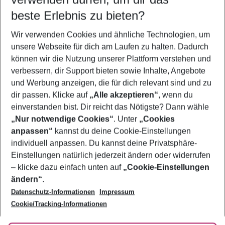
beste Erlebnis zu bieten?
Pauschalreisen Costa Brava
Wir verwenden Cookies und ähnliche Technologien, um
Last Minute Costa Brava
unsere Webseite für dich am Laufen zu halten. Dadurch
Frübucher Angebote Costa Brava für 2026
können wir die Nutzung unserer Plattform verstehen und
verbessern, dir Support bieten sowie Inhalte, Angebote
Urlaub Costa Brava
und Werbung anzeigen, die für dich relevant sind und zu
Flug & Hotel Costa Brava
dir passen. Klicke auf
„Alle akzeptieren“
, wenn du
einverstanden bist. Dir reicht das Nötigste? Dann wähle
„Nur notwendige Cookies“
. Unter
„Cookies
anpassen“
kannst du deine Cookie-Einstellungen
Footer
Footer navigation
individuell anpassen. Du kannst deine Privatsphäre-
Über uns
Einstellungen natürlich jederzeit ändern oder widerrufen
AGB
– klicke dazu einfach unten auf
„Cookie-Einstellungen
Service & Hilfe
Bestpreisgarantie
ändern“
.
Datenschutz-Informationen
Impressum
Agenturbetreuung
Cookie-Einstellungen ändern
Folge uns
Barrierefreies Reisen
Cookie/Tracking-Informationen
Cookie-Richtlinie
Check-in
Datenschutz