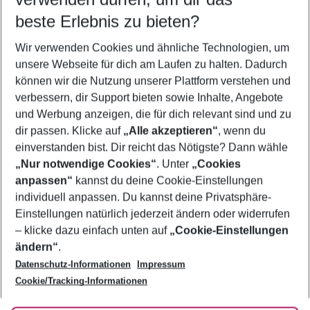
beste Erlebnis zu bieten?
Flug & Hotel Tossa de Mar
Wir verwenden Cookies und ähnliche Technologien, um
Last Minute Tossa de Mar
unsere Webseite für dich am Laufen zu halten. Dadurch
Pauschalreisen Tossa de Mar
können wir die Nutzung unserer Plattform verstehen und
verbessern, dir Support bieten sowie Inhalte, Angebote
Frübucher Angebote Tossa de Mar für 2026
und Werbung anzeigen, die für dich relevant sind und zu
Urlaub Tossa de Mar
dir passen. Klicke auf
„Alle akzeptieren“
, wenn du
einverstanden bist. Dir reicht das Nötigste? Dann wähle
„Nur notwendige Cookies“
. Unter
„Cookies
anpassen“
kannst du deine Cookie-Einstellungen
Footer
Footer navigation
individuell anpassen. Du kannst deine Privatsphäre-
Über uns
Einstellungen natürlich jederzeit ändern oder widerrufen
AGB
– klicke dazu einfach unten auf
„Cookie-Einstellungen
Service & Hilfe
Bestpreisgarantie
ändern“
.
Datenschutz-Informationen
Impressum
Agenturbetreuung
Cookie-Einstellungen ändern
Folge uns
Barrierefreies Reisen
Cookie/Tracking-Informationen
Cookie-Richtlinie
Check-in
Datenschutz