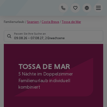
Familienurlaub
/
Spanien
/
Costa Brava
/
Tossa de Mar
Passen Sie Ihre Suche an
09.08.26
–
07.08.27
,
2 Erwachsene
TOSSA DE MAR
5 Nächte im Doppelzimmer
Familienurlaub individuell
kombiniert