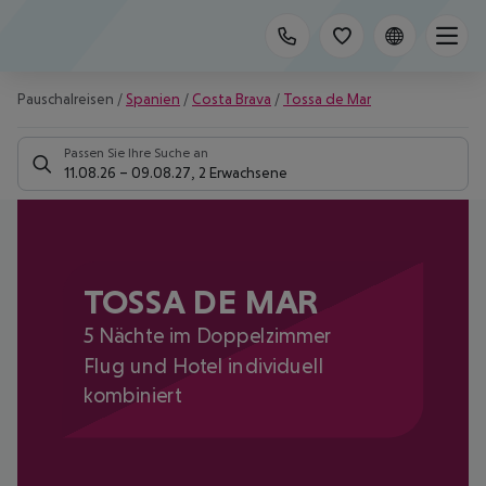
Pauschalreisen
/
Spanien
/
Costa Brava
/
Tossa de Mar
Passen Sie Ihre Suche an
11.08.26
–
09.08.27
,
2 Erwachsene
TOSSA DE MAR
5 Nächte im Doppelzimmer
Flug und Hotel individuell
kombiniert