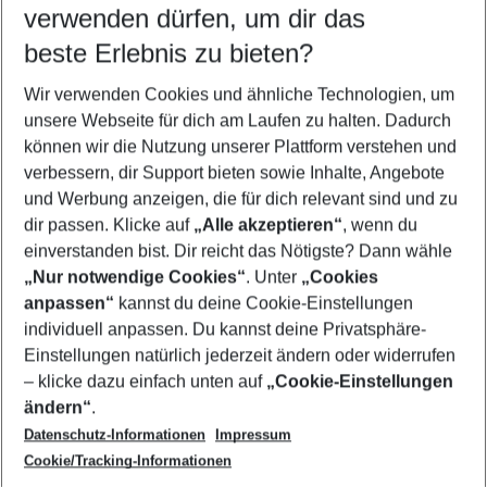
verwenden dürfen, um dir das
beste Erlebnis zu bieten?
Flug & Hotel Tossa de Mar
Wir verwenden Cookies und ähnliche Technologien, um
Last Minute Tossa de Mar
unsere Webseite für dich am Laufen zu halten. Dadurch
Familienurlaub Tossa de Mar
können wir die Nutzung unserer Plattform verstehen und
verbessern, dir Support bieten sowie Inhalte, Angebote
Frübucher Angebote Tossa de Mar für 2026
und Werbung anzeigen, die für dich relevant sind und zu
Urlaub Tossa de Mar
dir passen. Klicke auf
„Alle akzeptieren“
, wenn du
einverstanden bist. Dir reicht das Nötigste? Dann wähle
„Nur notwendige Cookies“
. Unter
„Cookies
anpassen“
kannst du deine Cookie-Einstellungen
Footer
Footer navigation
individuell anpassen. Du kannst deine Privatsphäre-
Über uns
Einstellungen natürlich jederzeit ändern oder widerrufen
AGB
– klicke dazu einfach unten auf
„Cookie-Einstellungen
Service & Hilfe
Bestpreisgarantie
ändern“
.
Datenschutz-Informationen
Impressum
Agenturbetreuung
Cookie-Einstellungen ändern
Folge uns
Barrierefreies Reisen
Cookie/Tracking-Informationen
Cookie-Richtlinie
Check-in