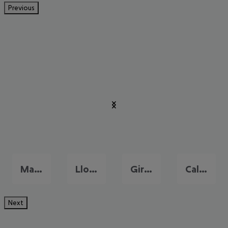
Previous
Malgrat de Mar
Lloret de Mar
Girona
Calella
Next