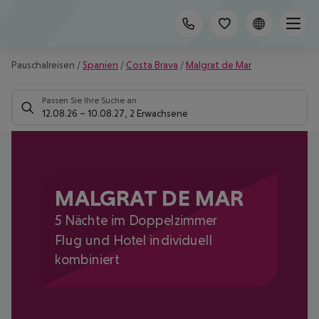
Pauschalreisen
/
Spanien
/
Costa Brava
/
Malgrat de Mar
Passen Sie Ihre Suche an
12.08.26
–
10.08.27
,
2 Erwachsene
MALGRAT DE MAR
5 Nächte im Doppelzimmer
Flug und Hotel individuell
kombiniert