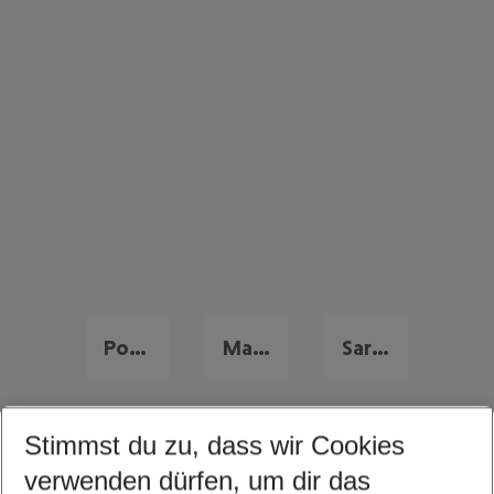
Portugal Urlaub
Malta Urlaub
Sardinien Urlaub
Stimmst du zu, dass wir Cookies
Quicklinks
verwenden dürfen, um dir das