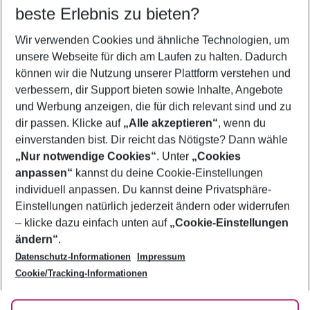
beste Erlebnis zu bieten?
Frübucher Angebote Malgrat de Mar für 2026
Wir verwenden Cookies und ähnliche Technologien, um
Flug & Hotel Malgrat de Mar
unsere Webseite für dich am Laufen zu halten. Dadurch
Urlaub Malgrat de Mar
können wir die Nutzung unserer Plattform verstehen und
verbessern, dir Support bieten sowie Inhalte, Angebote
Familienurlaub Malgrat de Mar
und Werbung anzeigen, die für dich relevant sind und zu
Last Minute Malgrat de Mar
dir passen. Klicke auf
„Alle akzeptieren“
, wenn du
einverstanden bist. Dir reicht das Nötigste? Dann wähle
„Nur notwendige Cookies“
. Unter
„Cookies
anpassen“
kannst du deine Cookie-Einstellungen
Footer
Footer navigation
individuell anpassen. Du kannst deine Privatsphäre-
Über uns
Einstellungen natürlich jederzeit ändern oder widerrufen
AGB
– klicke dazu einfach unten auf
„Cookie-Einstellungen
Service & Hilfe
Bestpreisgarantie
ändern“
.
Datenschutz-Informationen
Impressum
Agenturbetreuung
Cookie-Einstellungen ändern
Folge uns
Barrierefreies Reisen
Cookie/Tracking-Informationen
Cookie-Richtlinie
Check-in
Datenschutz
FAQ