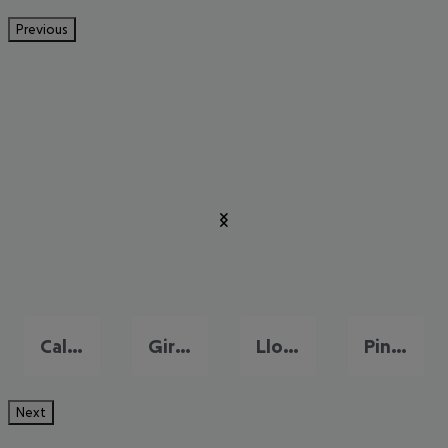
Previous
Calella
Girona
Lloret de Mar
Pineda de Mar
Next