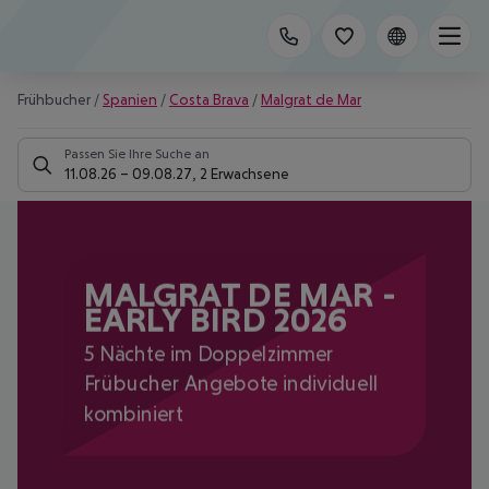
Frühbucher
/
Spanien
/
Costa Brava
/
Malgrat de Mar
Passen Sie Ihre Suche an
11.08.26
–
09.08.27
,
2 Erwachsene
MALGRAT DE MAR -
EARLY BIRD 2026
5 Nächte im Doppelzimmer
Frübucher Angebote individuell
kombiniert