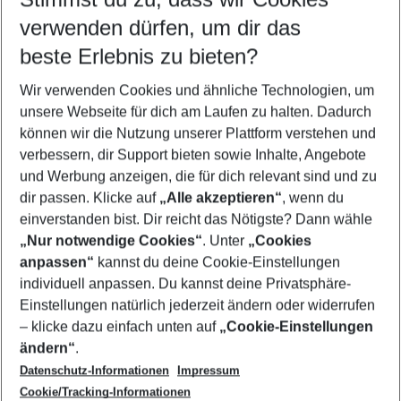
Quicklinks
verwenden dürfen, um dir das
beste Erlebnis zu bieten?
Flug & Hotel Malgrat de Mar
Wir verwenden Cookies und ähnliche Technologien, um
Urlaub Malgrat de Mar
unsere Webseite für dich am Laufen zu halten. Dadurch
Pauschalreisen Malgrat de Mar
können wir die Nutzung unserer Plattform verstehen und
verbessern, dir Support bieten sowie Inhalte, Angebote
Familienurlaub Malgrat de Mar
und Werbung anzeigen, die für dich relevant sind und zu
Last Minute Malgrat de Mar
dir passen. Klicke auf
„Alle akzeptieren“
, wenn du
einverstanden bist. Dir reicht das Nötigste? Dann wähle
„Nur notwendige Cookies“
. Unter
„Cookies
anpassen“
kannst du deine Cookie-Einstellungen
Footer
Footer navigation
individuell anpassen. Du kannst deine Privatsphäre-
Über uns
Einstellungen natürlich jederzeit ändern oder widerrufen
AGB
– klicke dazu einfach unten auf
„Cookie-Einstellungen
Service & Hilfe
Bestpreisgarantie
ändern“
.
Datenschutz-Informationen
Impressum
Agenturbetreuung
Cookie-Einstellungen ändern
Folge uns
Barrierefreies Reisen
Cookie/Tracking-Informationen
Cookie-Richtlinie