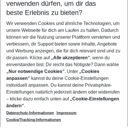
verwenden dürfen, um dir das
beste Erlebnis zu bieten?
Frübucher Angebote Malgrat de Mar für 2026
Wir verwenden Cookies und ähnliche Technologien, um
Flug & Hotel Malgrat de Mar
unsere Webseite für dich am Laufen zu halten. Dadurch
Pauschalreisen Malgrat de Mar
können wir die Nutzung unserer Plattform verstehen und
verbessern, dir Support bieten sowie Inhalte, Angebote
Familienurlaub Malgrat de Mar
und Werbung anzeigen, die für dich relevant sind und zu
Last Minute Malgrat de Mar
dir passen. Klicke auf
„Alle akzeptieren“
, wenn du
einverstanden bist. Dir reicht das Nötigste? Dann wähle
„Nur notwendige Cookies“
. Unter
„Cookies
anpassen“
kannst du deine Cookie-Einstellungen
Footer
Footer navigation
individuell anpassen. Du kannst deine Privatsphäre-
Über uns
Einstellungen natürlich jederzeit ändern oder widerrufen
AGB
– klicke dazu einfach unten auf
„Cookie-Einstellungen
Service & Hilfe
Bestpreisgarantie
ändern“
.
Datenschutz-Informationen
Impressum
Agenturbetreuung
Cookie-Einstellungen ändern
Folge uns
Barrierefreies Reisen
Cookie/Tracking-Informationen
Cookie-Richtlinie
Check-in