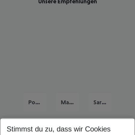
Unsere Empfehlungen
Portugal Urlaub
Malta Urlaub
Sardinien Urlaub
Stimmst du zu, dass wir Cookies
Quicklinks