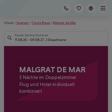
Urlaub
/
Spanien
/
Costa Brava
/
Malgrat de Mar
Passen Sie Ihre Suche an
11.08.26
–
09.08.27
,
2 Erwachsene
MALGRAT DE MAR
5 Nächte im Doppelzimmer
Flug und Hotel individuell
kombiniert