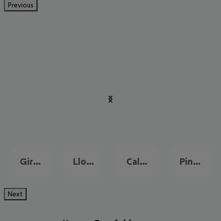
Previous
Girona
Lloret de Mar
Calella
Pineda de Mar
Next