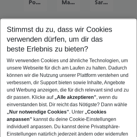
Portugal Urlaub
Malta Urlaub
Sardinien Urlaub
Stimmst du zu, dass wir Cookies
Quicklinks
verwenden dürfen, um dir das
beste Erlebnis zu bieten?
Last Minute Calella
Wir verwenden Cookies und ähnliche Technologien, um
Flug & Hotel Calella
unsere Webseite für dich am Laufen zu halten. Dadurch
Frübucher Angebote Calella für 2026
können wir die Nutzung unserer Plattform verstehen und
verbessern, dir Support bieten sowie Inhalte, Angebote
Familienurlaub Calella
und Werbung anzeigen, die für dich relevant sind und zu
Pauschalreisen Calella
dir passen. Klicke auf
„Alle akzeptieren“
, wenn du
einverstanden bist. Dir reicht das Nötigste? Dann wähle
„Nur notwendige Cookies“
. Unter
„Cookies
anpassen“
kannst du deine Cookie-Einstellungen
Footer
Footer navigation
individuell anpassen. Du kannst deine Privatsphäre-
Über uns
Einstellungen natürlich jederzeit ändern oder widerrufen