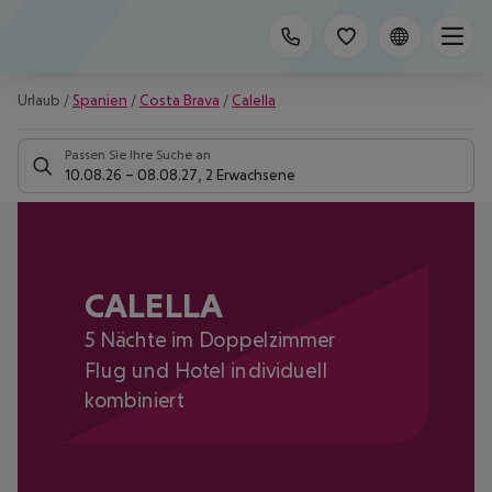
Urlaub
/
Spanien
/
Costa Brava
/
Calella
Passen Sie Ihre Suche an
10.08.26
–
08.08.27
,
2 Erwachsene
CALELLA
5 Nächte im Doppelzimmer
Flug und Hotel individuell
kombiniert