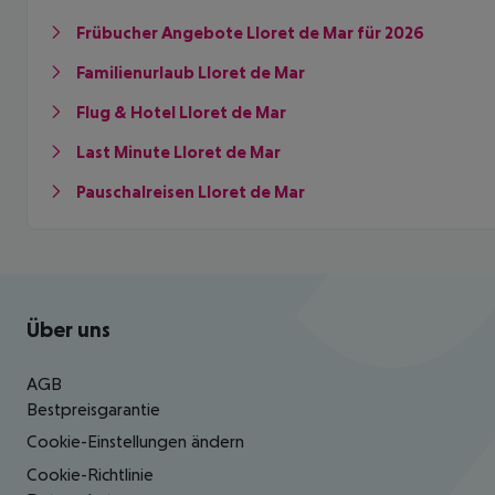
Frübucher Angebote Lloret de Mar für 2026
Familienurlaub Lloret de Mar
Flug & Hotel Lloret de Mar
Last Minute Lloret de Mar
Pauschalreisen Lloret de Mar
Footer
Footer navigation
Über uns
AGB
Bestpreisgarantie
Cookie-Einstellungen ändern
Cookie-Richtlinie