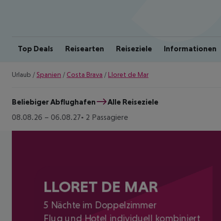
Top Deals
Reisearten
Reiseziele
Informationen
Urlaub
/
Spanien
/
Costa Brava
/
Lloret de Mar
Beliebiger Abflughafen
Alle Reiseziele
08.08.26
–
06.08.27
2 Passagiere
LLORET DE MAR
5 Nächte im Doppelzimmer
Flug und Hotel individuell kombiniert