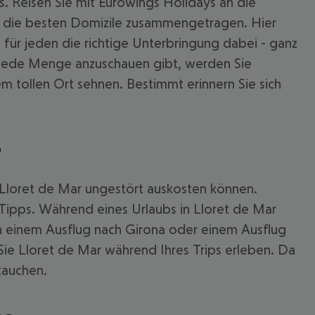
s. Reisen Sie mit Eurowings Holidays an die
ar die besten Domizile zusammengetragen. Hier
 für jeden die richtige Unterbringung dabei - ganz
ar jede Menge anzuschauen gibt, werden Sie
em tollen Ort sehnen. Bestimmt erinnern Sie sich
r
n Lloret de Mar ungestört auskosten können.
Tipps. Während eines Urlaubs in Lloret de Mar
von einem Ausflug nach Girona oder einem Ausflug
 akzeptieren
 Sie Lloret de Mar während Ihres Trips erleben. Da
tauchen.