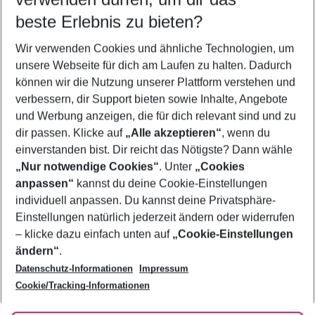
beste Erlebnis zu bieten?
Frübucher Angebote Lloret de Mar für 2026
Wir verwenden Cookies und ähnliche Technologien, um
Urlaub Lloret de Mar
unsere Webseite für dich am Laufen zu halten. Dadurch
Familienurlaub Lloret de Mar
können wir die Nutzung unserer Plattform verstehen und
verbessern, dir Support bieten sowie Inhalte, Angebote
Flug & Hotel Lloret de Mar
und Werbung anzeigen, die für dich relevant sind und zu
Pauschalreisen Lloret de Mar
dir passen. Klicke auf
„Alle akzeptieren“
, wenn du
einverstanden bist. Dir reicht das Nötigste? Dann wähle
„Nur notwendige Cookies“
. Unter
„Cookies
anpassen“
kannst du deine Cookie-Einstellungen
Footer
Footer navigation
individuell anpassen. Du kannst deine Privatsphäre-
Über uns
Einstellungen natürlich jederzeit ändern oder widerrufen
AGB
– klicke dazu einfach unten auf
„Cookie-Einstellungen
Service & Hilfe
Bestpreisgarantie
ändern“
.
Datenschutz-Informationen
Impressum
Agenturbetreuung
Cookie-Einstellungen ändern
Folge uns
Barrierefreies Reisen
Cookie/Tracking-Informationen
Cookie-Richtlinie
Check-in
Datenschutz