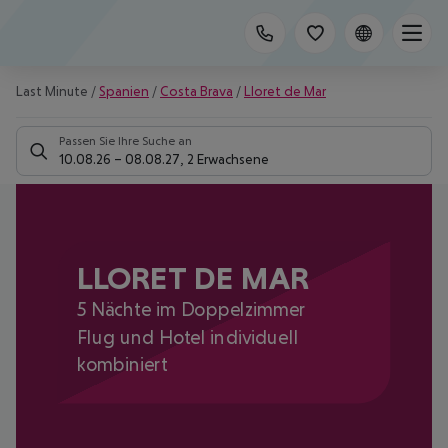
Last Minute
/
Spanien
/
Costa Brava
/
Lloret de Mar
Passen Sie Ihre Suche an
10.08.26
–
08.08.27
,
2 Erwachsene
LLORET DE MAR
5 Nächte im Doppelzimmer
Flug und Hotel individuell
kombiniert