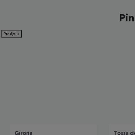
Pin
Previous
Girona
Tossa d