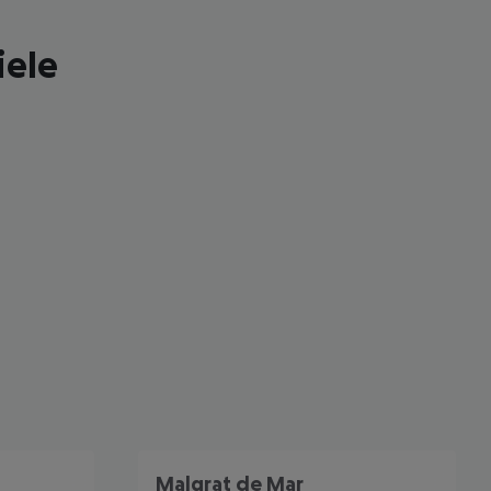
iele
 akzeptieren
Malgrat de Mar