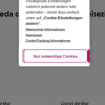
Privatsphäre-Einstellungen
natürlich jederzeit ändern oder
eda de Mar - schönste Reisez
widerrufen – klicke dazu einfach
unten auf
„Cookie-Einstellungen
ändern“
.
Datenschutz-Informationen
Impressum
Cookie/Tracking-Informationen
Cookie anpassen
Nur notwendige Cookies
Alle
e Mar
Lloret de Mar