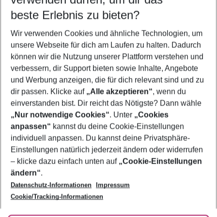
beste Erlebnis zu bieten?
Frübucher Angebote Pineda de Mar für 2026
Wir verwenden Cookies und ähnliche Technologien, um
Flug & Hotel Pineda de Mar
unsere Webseite für dich am Laufen zu halten. Dadurch
Last Minute Pineda de Mar
können wir die Nutzung unserer Plattform verstehen und
verbessern, dir Support bieten sowie Inhalte, Angebote
Pauschalreisen Pineda de Mar
und Werbung anzeigen, die für dich relevant sind und zu
Urlaub Pineda de Mar
dir passen. Klicke auf
„Alle akzeptieren“
, wenn du
einverstanden bist. Dir reicht das Nötigste? Dann wähle
„Nur notwendige Cookies“
. Unter
„Cookies
anpassen“
kannst du deine Cookie-Einstellungen
Footer
Footer navigation
individuell anpassen. Du kannst deine Privatsphäre-
Über uns
Einstellungen natürlich jederzeit ändern oder widerrufen
AGB
– klicke dazu einfach unten auf
„Cookie-Einstellungen
Service & Hilfe
Bestpreisgarantie
ändern“
.
Datenschutz-Informationen
Impressum
Agenturbetreuung
Cookie-Einstellungen ändern
Folge uns
Barrierefreies Reisen
Cookie/Tracking-Informationen
Cookie-Richtlinie
Check-in
Datenschutz