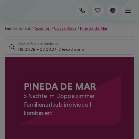
Familienurlaub
/
Spanien
/
Costa Brava
/
Pineda de Mar
Passen Sie Ihre Suche an
09.08.26
–
07.08.27
,
2 Erwachsene
PINEDA DE MAR
5 Nächte im Doppelzimmer
Familienurlaub individuell
kombiniert