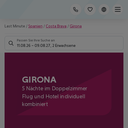
Last Minute
/
Spanien
/
Costa Brava
/
Girona
Passen Sie Ihre Suche an
11.08.26
–
09.08.27
,
2 Erwachsene
GIRONA
5 Nächte im Doppelzimmer
Flug und Hotel individuell
kombiniert