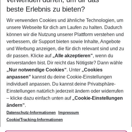
beste Erlebnis zu bieten?
Familienurlaub Girona
Wir verwenden Cookies und ähnliche Technologien, um
Frübucher Angebote Girona für 2026
unsere Webseite für dich am Laufen zu halten. Dadurch
Pauschalreisen Girona
können wir die Nutzung unserer Plattform verstehen und
verbessern, dir Support bieten sowie Inhalte, Angebote
Urlaub Girona
und Werbung anzeigen, die für dich relevant sind und zu
Flug & Hotel Girona
dir passen. Klicke auf
„Alle akzeptieren“
, wenn du
einverstanden bist. Dir reicht das Nötigste? Dann wähle
„Nur notwendige Cookies“
. Unter
„Cookies
anpassen“
kannst du deine Cookie-Einstellungen
Footer
Footer navigation
individuell anpassen. Du kannst deine Privatsphäre-
Über uns
Einstellungen natürlich jederzeit ändern oder widerrufen
AGB
– klicke dazu einfach unten auf
„Cookie-Einstellungen
Service & Hilfe
Bestpreisgarantie
ändern“
.
Datenschutz-Informationen
Impressum
Agenturbetreuung
Cookie-Einstellungen ändern
Folge uns
Barrierefreies Reisen
Cookie/Tracking-Informationen
Cookie-Richtlinie
Check-in
Datenschutz