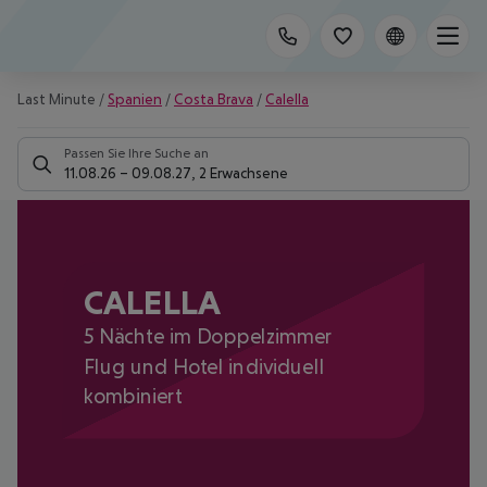
Last Minute
/
Spanien
/
Costa Brava
/
Calella
Passen Sie Ihre Suche an
11.08.26
–
09.08.27
,
2 Erwachsene
CALELLA
5 Nächte im Doppelzimmer
Flug und Hotel individuell
kombiniert