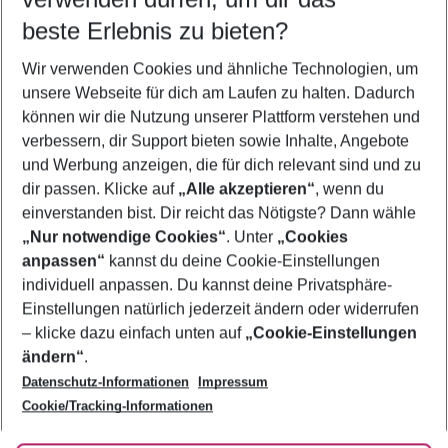
beste Erlebnis zu bieten?
Flug & Hotel Calella
Wir verwenden Cookies und ähnliche Technologien, um
Frübucher Angebote Calella für 2026
unsere Webseite für dich am Laufen zu halten. Dadurch
Familienurlaub Calella
können wir die Nutzung unserer Plattform verstehen und
verbessern, dir Support bieten sowie Inhalte, Angebote
Pauschalreisen Calella
und Werbung anzeigen, die für dich relevant sind und zu
Urlaub Calella
dir passen. Klicke auf
„Alle akzeptieren“
, wenn du
einverstanden bist. Dir reicht das Nötigste? Dann wähle
„Nur notwendige Cookies“
. Unter
„Cookies
anpassen“
kannst du deine Cookie-Einstellungen
Footer
Footer navigation
individuell anpassen. Du kannst deine Privatsphäre-
Über uns
Einstellungen natürlich jederzeit ändern oder widerrufen
AGB
– klicke dazu einfach unten auf
„Cookie-Einstellungen
Service & Hilfe
Bestpreisgarantie
ändern“
.
Datenschutz-Informationen
Impressum
Agenturbetreuung
Cookie-Einstellungen ändern
Folge uns
Barrierefreies Reisen
Cookie/Tracking-Informationen
Cookie-Richtlinie
Check-in
Datenschutz