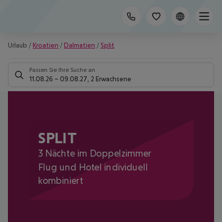
Urlaub
/
Kroatien
/
Dalmatien
/
Split
Passen Sie Ihre Suche an
11.08.26
–
09.08.27
,
2 Erwachsene
SPLIT
3 Nächte im Doppelzimmer
Flug und Hotel individuell
kombiniert