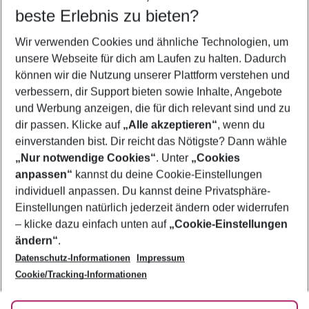
beste Erlebnis zu bieten?
Familienurlaub Split
Wir verwenden Cookies und ähnliche Technologien, um
Pauschalreisen Split
unsere Webseite für dich am Laufen zu halten. Dadurch
Flug & Hotel Split
können wir die Nutzung unserer Plattform verstehen und
verbessern, dir Support bieten sowie Inhalte, Angebote
Frübucher Angebote Split für 2026
und Werbung anzeigen, die für dich relevant sind und zu
Last Minute Split
dir passen. Klicke auf
„Alle akzeptieren“
, wenn du
einverstanden bist. Dir reicht das Nötigste? Dann wähle
„Nur notwendige Cookies“
. Unter
„Cookies
anpassen“
kannst du deine Cookie-Einstellungen
Footer
Footer navigation
individuell anpassen. Du kannst deine Privatsphäre-
Über uns
Einstellungen natürlich jederzeit ändern oder widerrufen
AGB
– klicke dazu einfach unten auf
„Cookie-Einstellungen
Service & Hilfe
Bestpreisgarantie
ändern“
.
Datenschutz-Informationen
Impressum
Agenturbetreuung
Cookie-Einstellungen ändern
Folge uns
Barrierefreies Reisen
Cookie/Tracking-Informationen
Cookie-Richtlinie
Check-in
Datenschutz
FAQ