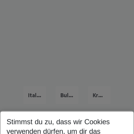
Italien Urlaub
Bulgarien Urlaub
Kreta Urlaub
Stimmst du zu, dass wir Cookies
Quicklinks
verwenden dürfen, um dir das