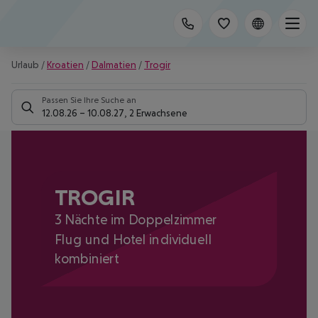
Urlaub
/
Kroatien
/
Dalmatien
/
Trogir
Passen Sie Ihre Suche an
12.08.26
–
10.08.27
,
2 Erwachsene
TROGIR
3 Nächte im Doppelzimmer
Flug und Hotel individuell
kombiniert