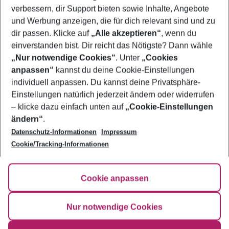
verbessern, dir Support bieten sowie Inhalte, Angebote
Flug & Hotel Trogir
und Werbung anzeigen, die für dich relevant sind und zu
Frübucher Angebote Trogir für 2026
dir passen. Klicke auf
„Alle akzeptieren“
, wenn du
einverstanden bist. Dir reicht das Nötigste? Dann wähle
„Nur notwendige Cookies“
. Unter
„Cookies
anpassen“
kannst du deine Cookie-Einstellungen
Footer
Footer navigation
individuell anpassen. Du kannst deine Privatsphäre-
Über uns
Einstellungen natürlich jederzeit ändern oder widerrufen
AGB
– klicke dazu einfach unten auf
„Cookie-Einstellungen
Service & Hilfe
Bestpreisgarantie
ändern“
.
Datenschutz-Informationen
Impressum
Agenturbetreuung
Cookie-Einstellungen ändern
Folge uns
Barrierefreies Reisen
Cookie/Tracking-Informationen
Cookie-Richtlinie
Check-in
Datenschutz
FAQ
Fakten
Cookie anpassen
HanseMerkur Reiseversicherung
Flexibel buchen
Hilfe & Kontakt
Impressum
Newsletter
Nur notwendige Cookies