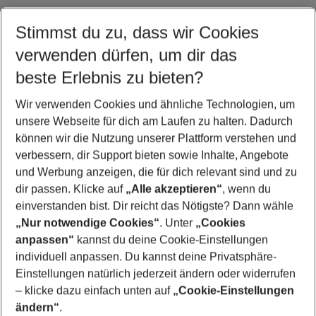
Stimmst du zu, dass wir Cookies
Quicklinks
verwenden dürfen, um dir das
beste Erlebnis zu bieten?
Familienurlaub Bulgarien
Wir verwenden Cookies und ähnliche Technologien, um
Frübucher Angebote Bulgarien für 2026
unsere Webseite für dich am Laufen zu halten. Dadurch
Flug & Hotel Bulgarien
können wir die Nutzung unserer Plattform verstehen und
verbessern, dir Support bieten sowie Inhalte, Angebote
Last Minute Bulgarien
und Werbung anzeigen, die für dich relevant sind und zu
Urlaub Bulgarien
dir passen. Klicke auf
„Alle akzeptieren“
, wenn du
einverstanden bist. Dir reicht das Nötigste? Dann wähle
„Nur notwendige Cookies“
. Unter
„Cookies
anpassen“
kannst du deine Cookie-Einstellungen
Footer
Footer navigation
individuell anpassen. Du kannst deine Privatsphäre-
Über uns
Einstellungen natürlich jederzeit ändern oder widerrufen
AGB
– klicke dazu einfach unten auf
„Cookie-Einstellungen
Service & Hilfe
Bestpreisgarantie
ändern“
.