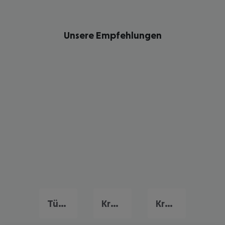
Unsere Empfehlungen
Türkei Urlaub
Kroatien Urlaub
Kreta Urlaub