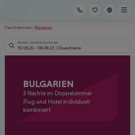
Pauschalreisen
/
Bulgarien
Passen Sie Ihre Suche an
10.08.26
–
08.08.27
,
2 Erwachsene
BULGARIEN
5 Nächte im Doppelzimmer
Flug und Hotel individuell
kombiniert