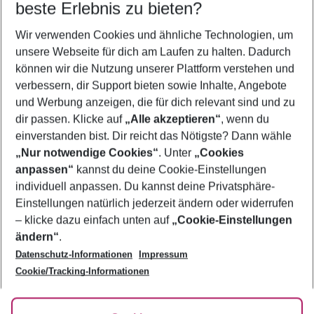
beste Erlebnis zu bieten?
Familienurlaub Goldstrand
Wir verwenden Cookies und ähnliche Technologien, um
Flug & Hotel Goldstrand
unsere Webseite für dich am Laufen zu halten. Dadurch
Urlaub Goldstrand
können wir die Nutzung unserer Plattform verstehen und
verbessern, dir Support bieten sowie Inhalte, Angebote
Frübucher Angebote Goldstrand für 2026
und Werbung anzeigen, die für dich relevant sind und zu
Last Minute Goldstrand
dir passen. Klicke auf
„Alle akzeptieren“
, wenn du
einverstanden bist. Dir reicht das Nötigste? Dann wähle
„Nur notwendige Cookies“
. Unter
„Cookies
anpassen“
kannst du deine Cookie-Einstellungen
Footer
Footer navigation
individuell anpassen. Du kannst deine Privatsphäre-
Über uns
Einstellungen natürlich jederzeit ändern oder widerrufen
AGB
– klicke dazu einfach unten auf
„Cookie-Einstellungen
Service & Hilfe
Bestpreisgarantie
ändern“
.
Datenschutz-Informationen
Impressum
Agenturbetreuung
Cookie-Einstellungen ändern
Folge uns
Barrierefreies Reisen
Cookie/Tracking-Informationen
Cookie-Richtlinie
Check-in
Datenschutz
FAQ
Fakten