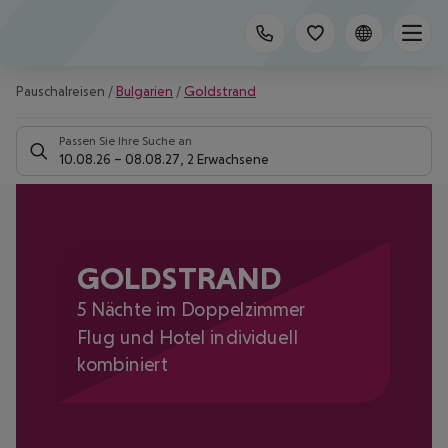
Pauschalreisen
/
Bulgarien
/
Goldstrand
Passen Sie Ihre Suche an
10.08.26
–
08.08.27
,
2 Erwachsene
GOLDSTRAND
5 Nächte im Doppelzimmer
Flug und Hotel individuell
kombiniert