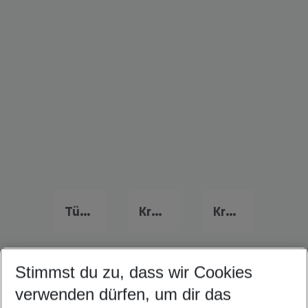
Türkei Urlaub
Kroatien Urlaub
Kreta Urlaub
Stimmst du zu, dass wir Cookies
Quicklinks
verwenden dürfen, um dir das