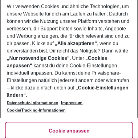
Wir verwenden Cookies und ähnliche Technologien, um
Familienurlaub Albena
unsere Webseite für dich am Laufen zu halten. Dadurch
Frübucher Angebote Albena für 2026
können wir die Nutzung unserer Plattform verstehen und
verbessern, dir Support bieten sowie Inhalte, Angebote
Flug & Hotel Albena
und Werbung anzeigen, die für dich relevant sind und zu
Urlaub Albena
dir passen. Klicke auf
„Alle akzeptieren“
, wenn du
einverstanden bist. Dir reicht das Nötigste? Dann wähle
„Nur notwendige Cookies“
. Unter
„Cookies
anpassen“
kannst du deine Cookie-Einstellungen
Footer
Footer navigation
individuell anpassen. Du kannst deine Privatsphäre-
Über uns
Einstellungen natürlich jederzeit ändern oder widerrufen
AGB
– klicke dazu einfach unten auf
„Cookie-Einstellungen
Service & Hilfe
Bestpreisgarantie
ändern“
.
Datenschutz-Informationen
Impressum
Agenturbetreuung
Cookie-Einstellungen ändern
Folge uns
Barrierefreies Reisen
Cookie/Tracking-Informationen
Cookie-Richtlinie
Check-in
Datenschutz
FAQ
Fakten
Cookie anpassen
HanseMerkur Reiseversicherung
Flexibel buchen