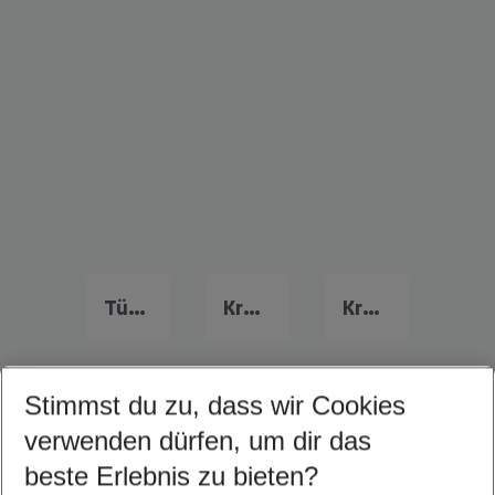
Türkei Urlaub
Kroatien Urlaub
Kreta Urlaub
Stimmst du zu, dass wir Cookies
Quicklinks
verwenden dürfen, um dir das
beste Erlebnis zu bieten?
Last Minute Albena