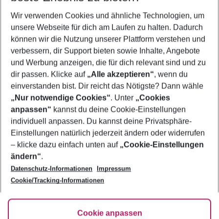
Wir verwenden Cookies und ähnliche Technologien, um
Frübucher Angebote Albena für 2026
unsere Webseite für dich am Laufen zu halten. Dadurch
Flug & Hotel Albena
können wir die Nutzung unserer Plattform verstehen und
verbessern, dir Support bieten sowie Inhalte, Angebote
Pauschalreisen Albena
und Werbung anzeigen, die für dich relevant sind und zu
Urlaub Albena
dir passen. Klicke auf
„Alle akzeptieren“
, wenn du
einverstanden bist. Dir reicht das Nötigste? Dann wähle
„Nur notwendige Cookies“
. Unter
„Cookies
anpassen“
kannst du deine Cookie-Einstellungen
Footer
Footer navigation
individuell anpassen. Du kannst deine Privatsphäre-
Über uns
Einstellungen natürlich jederzeit ändern oder widerrufen
AGB
– klicke dazu einfach unten auf
„Cookie-Einstellungen
Service & Hilfe
Bestpreisgarantie
ändern“
.
Datenschutz-Informationen
Impressum
Agenturbetreuung
Cookie-Einstellungen ändern
Folge uns
Barrierefreies Reisen
Cookie/Tracking-Informationen
Cookie-Richtlinie
Check-in
Datenschutz
FAQ
Fakten
Cookie anpassen
HanseMerkur Reiseversicherung
Flexibel buchen