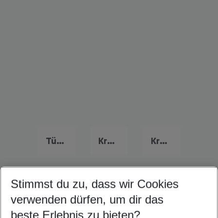
Türkei Urlaub
Kroatien Last Minute
Kreta Last Minute
Stimmst du zu, dass wir Cookies
Quicklinks
verwenden dürfen, um dir das
beste Erlebnis zu bieten?
Familienurlaub Albena