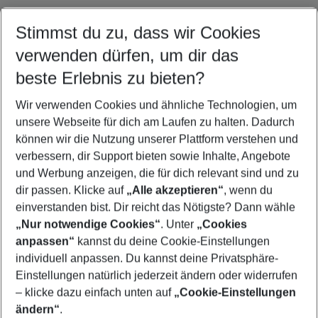
Stimmst du zu, dass wir Cookies
Quicklinks
verwenden dürfen, um dir das
beste Erlebnis zu bieten?
Flug & Hotel Zadar
Wir verwenden Cookies und ähnliche Technologien, um
Familienurlaub Zadar
unsere Webseite für dich am Laufen zu halten. Dadurch
Pauschalreisen Zadar
können wir die Nutzung unserer Plattform verstehen und
verbessern, dir Support bieten sowie Inhalte, Angebote
Frübucher Angebote Zadar für 2026
und Werbung anzeigen, die für dich relevant sind und zu
Last Minute Zadar
dir passen. Klicke auf
„Alle akzeptieren“
, wenn du
einverstanden bist. Dir reicht das Nötigste? Dann wähle
„Nur notwendige Cookies“
. Unter
„Cookies
anpassen“
kannst du deine Cookie-Einstellungen
Footer
Footer navigation
individuell anpassen. Du kannst deine Privatsphäre-
Über uns
Einstellungen natürlich jederzeit ändern oder widerrufen
AGB
– klicke dazu einfach unten auf
„Cookie-Einstellungen
Service & Hilfe
Bestpreisgarantie
ändern“
.