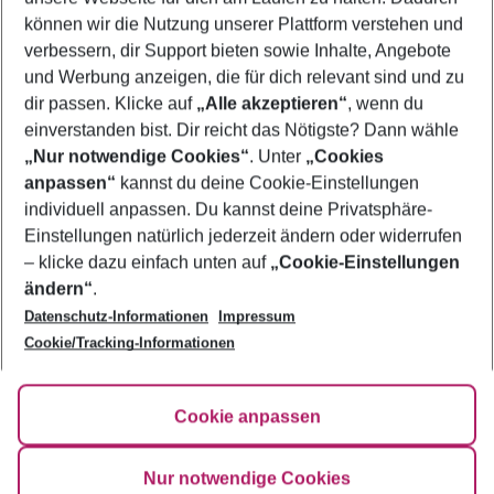
Flug & Hotel Hvar
können wir die Nutzung unserer Plattform verstehen und
verbessern, dir Support bieten sowie Inhalte, Angebote
Frübucher Angebote Hvar für 2026
und Werbung anzeigen, die für dich relevant sind und zu
Last Minute Hvar
dir passen. Klicke auf
„Alle akzeptieren“
, wenn du
einverstanden bist. Dir reicht das Nötigste? Dann wähle
„Nur notwendige Cookies“
. Unter
„Cookies
anpassen“
kannst du deine Cookie-Einstellungen
Footer
Footer navigation
individuell anpassen. Du kannst deine Privatsphäre-
Über uns
Einstellungen natürlich jederzeit ändern oder widerrufen
AGB
– klicke dazu einfach unten auf
„Cookie-Einstellungen
Service & Hilfe
Bestpreisgarantie
ändern“
.
Datenschutz-Informationen
Impressum
Agenturbetreuung
Cookie-Einstellungen ändern
Folge uns
Barrierefreies Reisen
Cookie/Tracking-Informationen
Cookie-Richtlinie
Check-in
Datenschutz
FAQ
Fakten
Cookie anpassen
HanseMerkur Reiseversicherung
Flexibel buchen
Hilfe & Kontakt
Impressum
Newsletter
Nur notwendige Cookies