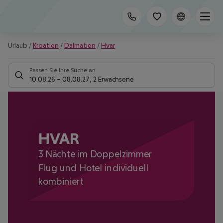
Urlaub
/
Kroatien
/
Dalmatien
/
Hvar
Passen Sie Ihre Suche an
10.08.26
–
08.08.27
,
2 Erwachsene
HVAR
3 Nächte im Doppelzimmer
Flug und Hotel individuell
kombiniert