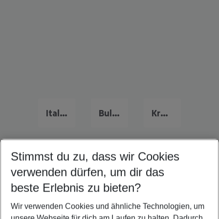
Italien Urlaub
Bulgarien Urlaub
Kreta Urlaub
Stimmst du zu, dass wir Cookies
Quicklinks
verwenden dürfen, um dir das
beste Erlebnis zu bieten?
Pauschalreisen Hvar
Wir verwenden Cookies und ähnliche Technologien, um
Familienurlaub Hvar
unsere Webseite für dich am Laufen zu halten. Dadurch