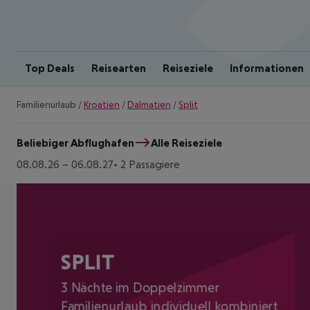
Top Deals
Reisearten
Reiseziele
Informationen
Familienurlaub
/
Kroatien
/
Dalmatien
/
Split
Beliebiger Abflughafen
Alle Reiseziele
08.08.26
–
06.08.27
2 Passagiere
SPLIT
3 Nächte im Doppelzimmer
Familienurlaub individuell kombiniert