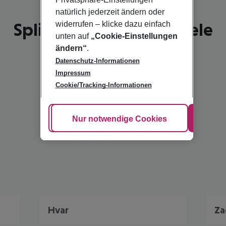
natürlich jederzeit ändern oder
Split - schönste Reiseziele
widerrufen – klicke dazu einfach
unten auf
„Cookie-Einstellungen
ändern“
.
Datenschutz-Informationen
Impressum
Cookie/Tracking-Informationen
Cookie anpassen
Nur notwendige Cookies
Alle
Hvar
Za