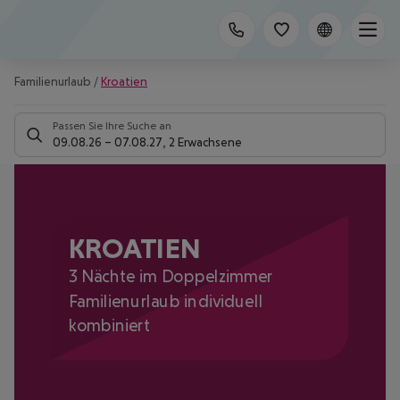
Familienurlaub
/
Kroatien
Passen Sie Ihre Suche an
09.08.26
–
07.08.27
,
2 Erwachsene
KROATIEN
3 Nächte im Doppelzimmer
Familienurlaub individuell
kombiniert