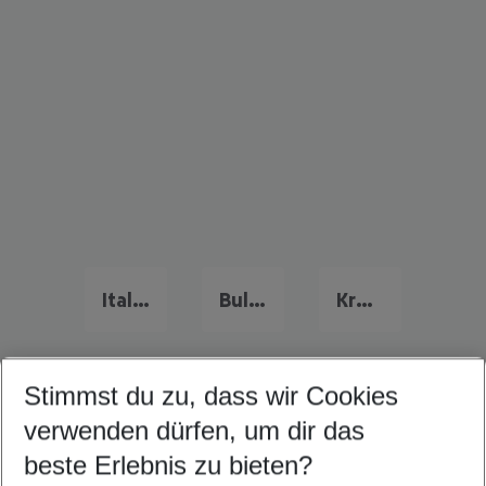
Italien Familienurlaub
Bulgarien Familienurlaub
Kreta Familienurlaub
Stimmst du zu, dass wir Cookies
Quicklinks
verwenden dürfen, um dir das
beste Erlebnis zu bieten?
Frübucher Angebote Kroatien für 2026