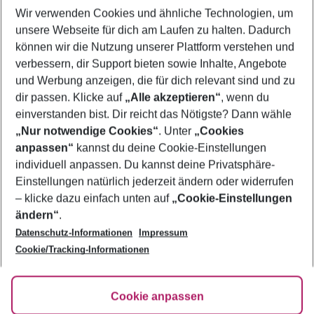
Wir verwenden Cookies und ähnliche Technologien, um
Last Minute Kroatien
unsere Webseite für dich am Laufen zu halten. Dadurch
Pauschalreisen Kroatien
können wir die Nutzung unserer Plattform verstehen und
verbessern, dir Support bieten sowie Inhalte, Angebote
Flug & Hotel Kroatien
und Werbung anzeigen, die für dich relevant sind und zu
Urlaub Kroatien
dir passen. Klicke auf
„Alle akzeptieren“
, wenn du
einverstanden bist. Dir reicht das Nötigste? Dann wähle
„Nur notwendige Cookies“
. Unter
„Cookies
anpassen“
kannst du deine Cookie-Einstellungen
Footer
Footer navigation
individuell anpassen. Du kannst deine Privatsphäre-
Über uns
Einstellungen natürlich jederzeit ändern oder widerrufen
AGB
– klicke dazu einfach unten auf
„Cookie-Einstellungen
Service & Hilfe
Bestpreisgarantie
ändern“
.
Datenschutz-Informationen
Impressum
Agenturbetreuung
Cookie-Einstellungen ändern
Folge uns
Barrierefreies Reisen
Cookie/Tracking-Informationen
Cookie-Richtlinie
Check-in
Datenschutz
FAQ
Fakten
Cookie anpassen
HanseMerkur Reiseversicherung
Flexibel buchen