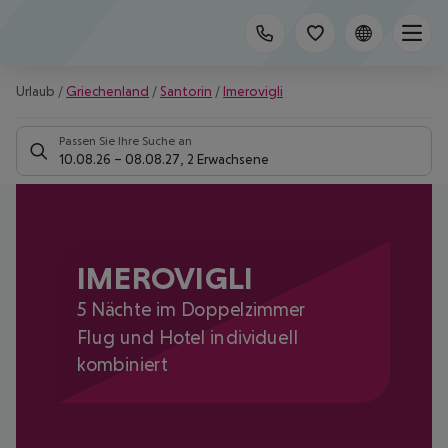
Urlaub
/
Griechenland
/
Santorin
/
Imerovigli
Passen Sie Ihre Suche an
10.08.26
–
08.08.27
,
2 Erwachsene
IMEROVIGLI
5 Nächte im Doppelzimmer
Flug und Hotel individuell
kombiniert