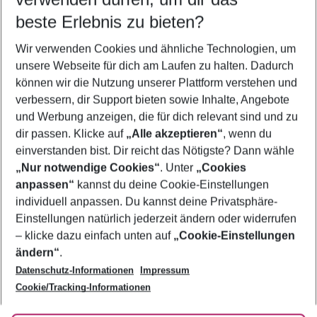
beste Erlebnis zu bieten?
Frübucher Angebote Imerovigli für 2026
Wir verwenden Cookies und ähnliche Technologien, um
Flug & Hotel Imerovigli
unsere Webseite für dich am Laufen zu halten. Dadurch
Last Minute Imerovigli
können wir die Nutzung unserer Plattform verstehen und
verbessern, dir Support bieten sowie Inhalte, Angebote
Familienurlaub Imerovigli
und Werbung anzeigen, die für dich relevant sind und zu
Pauschalreisen Imerovigli
dir passen. Klicke auf
„Alle akzeptieren“
, wenn du
einverstanden bist. Dir reicht das Nötigste? Dann wähle
„Nur notwendige Cookies“
. Unter
„Cookies
anpassen“
kannst du deine Cookie-Einstellungen
Footer
Footer navigation
individuell anpassen. Du kannst deine Privatsphäre-
Über uns
Einstellungen natürlich jederzeit ändern oder widerrufen
AGB
– klicke dazu einfach unten auf
„Cookie-Einstellungen
Service & Hilfe
Bestpreisgarantie
ändern“
.
Datenschutz-Informationen
Impressum
Agenturbetreuung
Cookie-Einstellungen ändern
Folge uns
Barrierefreies Reisen
Cookie/Tracking-Informationen
Cookie-Richtlinie
Check-in
Datenschutz