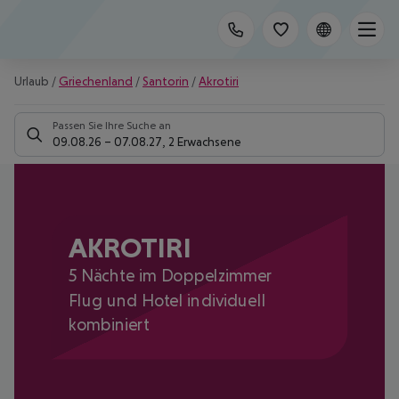
Urlaub
/
Griechenland
/
Santorin
/
Akrotiri
Passen Sie Ihre Suche an
09.08.26
–
07.08.27
,
2 Erwachsene
AKROTIRI
5 Nächte im Doppelzimmer
Flug und Hotel individuell
kombiniert