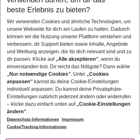
beste Erlebnis zu bieten?
Flug & Hotel Akrotiri
Wir verwenden Cookies und ähnliche Technologien, um
Last Minute Akrotiri
unsere Webseite für dich am Laufen zu halten. Dadurch
Urlaub Akrotiri
können wir die Nutzung unserer Plattform verstehen und
verbessern, dir Support bieten sowie Inhalte, Angebote
Familienurlaub Akrotiri
und Werbung anzeigen, die für dich relevant sind und zu
Frübucher Angebote Akrotiri für 2026
dir passen. Klicke auf
„Alle akzeptieren“
, wenn du
einverstanden bist. Dir reicht das Nötigste? Dann wähle
„Nur notwendige Cookies“
. Unter
„Cookies
anpassen“
kannst du deine Cookie-Einstellungen
Footer
Footer navigation
individuell anpassen. Du kannst deine Privatsphäre-
Über uns
Einstellungen natürlich jederzeit ändern oder widerrufen
AGB
– klicke dazu einfach unten auf
„Cookie-Einstellungen
Service & Hilfe
Bestpreisgarantie
ändern“
.
Datenschutz-Informationen
Impressum
Agenturbetreuung
Cookie-Einstellungen ändern
Folge uns
Barrierefreies Reisen
Cookie/Tracking-Informationen
Cookie-Richtlinie
Check-in
Datenschutz