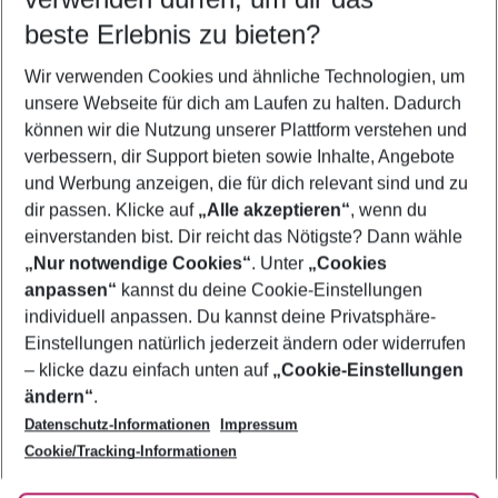
beste Erlebnis zu bieten?
Flug & Hotel Oia
Wir verwenden Cookies und ähnliche Technologien, um
Familienurlaub Oia
unsere Webseite für dich am Laufen zu halten. Dadurch
Pauschalreisen Oia
können wir die Nutzung unserer Plattform verstehen und
verbessern, dir Support bieten sowie Inhalte, Angebote
Frübucher Angebote Oia für 2026
und Werbung anzeigen, die für dich relevant sind und zu
Last Minute Oia
dir passen. Klicke auf
„Alle akzeptieren“
, wenn du
einverstanden bist. Dir reicht das Nötigste? Dann wähle
„Nur notwendige Cookies“
. Unter
„Cookies
anpassen“
kannst du deine Cookie-Einstellungen
Footer
Footer navigation
individuell anpassen. Du kannst deine Privatsphäre-
Über uns
Einstellungen natürlich jederzeit ändern oder widerrufen
AGB
– klicke dazu einfach unten auf
„Cookie-Einstellungen
Service & Hilfe
Bestpreisgarantie
ändern“
.
Datenschutz-Informationen
Impressum
Agenturbetreuung
Cookie-Einstellungen ändern
Folge uns
Barrierefreies Reisen
Cookie/Tracking-Informationen
Cookie-Richtlinie
Check-in
Datenschutz