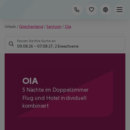
Urlaub
/
Griechenland
/
Santorin
/
Oia
Passen Sie Ihre Suche an
09.08.26
–
07.08.27
,
2 Erwachsene
OIA
5 Nächte im Doppelzimmer
Flug und Hotel individuell
kombiniert