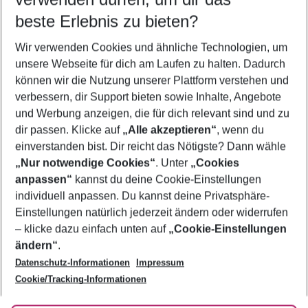
beste Erlebnis zu bieten?
Familienurlaub Fira
Wir verwenden Cookies und ähnliche Technologien, um
Flug & Hotel Fira
unsere Webseite für dich am Laufen zu halten. Dadurch
Pauschalreisen Fira
können wir die Nutzung unserer Plattform verstehen und
verbessern, dir Support bieten sowie Inhalte, Angebote
Frübucher Angebote Fira für 2026
und Werbung anzeigen, die für dich relevant sind und zu
Last Minute Fira
dir passen. Klicke auf
„Alle akzeptieren“
, wenn du
einverstanden bist. Dir reicht das Nötigste? Dann wähle
„Nur notwendige Cookies“
. Unter
„Cookies
anpassen“
kannst du deine Cookie-Einstellungen
Footer
Footer navigation
individuell anpassen. Du kannst deine Privatsphäre-
Über uns
Einstellungen natürlich jederzeit ändern oder widerrufen
AGB
– klicke dazu einfach unten auf
„Cookie-Einstellungen
Service & Hilfe
Bestpreisgarantie
ändern“
.
Datenschutz-Informationen
Impressum
Agenturbetreuung
Cookie-Einstellungen ändern
Folge uns
Barrierefreies Reisen
Cookie/Tracking-Informationen
Cookie-Richtlinie
Check-in
Datenschutz