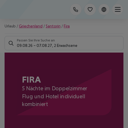
Urlaub
/
Griechenland
/
Santorin
/
Fira
Passen Sie Ihre Suche an
09.08.26
–
07.08.27
,
2 Erwachsene
FIRA
5 Nächte im Doppelzimmer
Flug und Hotel individuell
kombiniert