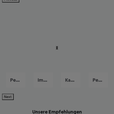
Perissa
Imerovigli
Kamari
Perivolos
Next
Unsere Empfehlungen