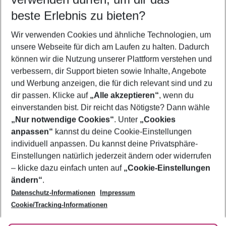
beste Erlebnis zu bieten?
Frübucher Angebote Imerovigli für 2026
Wir verwenden Cookies und ähnliche Technologien, um
Flug & Hotel Imerovigli
unsere Webseite für dich am Laufen zu halten. Dadurch
Urlaub Imerovigli
können wir die Nutzung unserer Plattform verstehen und
verbessern, dir Support bieten sowie Inhalte, Angebote
Familienurlaub Imerovigli
und Werbung anzeigen, die für dich relevant sind und zu
Pauschalreisen Imerovigli
dir passen. Klicke auf
„Alle akzeptieren“
, wenn du
einverstanden bist. Dir reicht das Nötigste? Dann wähle
„Nur notwendige Cookies“
. Unter
„Cookies
anpassen“
kannst du deine Cookie-Einstellungen
Footer
Footer navigation
individuell anpassen. Du kannst deine Privatsphäre-
Über uns
Einstellungen natürlich jederzeit ändern oder widerrufen
AGB
– klicke dazu einfach unten auf
„Cookie-Einstellungen
Service & Hilfe
Bestpreisgarantie
ändern“
.
Datenschutz-Informationen
Impressum
Agenturbetreuung
Cookie-Einstellungen ändern
Folge uns
Barrierefreies Reisen
Cookie/Tracking-Informationen
Cookie-Richtlinie
Check-in
Datenschutz