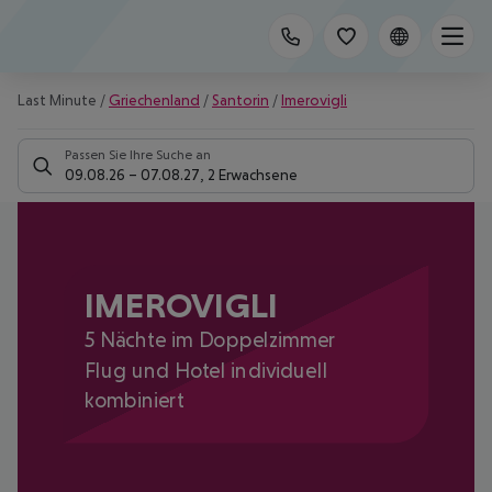
Last Minute
/
Griechenland
/
Santorin
/
Imerovigli
Passen Sie Ihre Suche an
09.08.26
–
07.08.27
,
2 Erwachsene
IMEROVIGLI
5 Nächte im Doppelzimmer
Flug und Hotel individuell
kombiniert