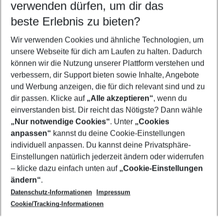
verwenden dürfen, um dir das
beste Erlebnis zu bieten?
Frübucher Angebote Marmaris für 2026
Wir verwenden Cookies und ähnliche Technologien, um
Familienurlaub Marmaris
unsere Webseite für dich am Laufen zu halten. Dadurch
Flug & Hotel Marmaris
können wir die Nutzung unserer Plattform verstehen und
verbessern, dir Support bieten sowie Inhalte, Angebote
Last Minute Marmaris
und Werbung anzeigen, die für dich relevant sind und zu
Pauschalreisen Marmaris
dir passen. Klicke auf
„Alle akzeptieren“
, wenn du
einverstanden bist. Dir reicht das Nötigste? Dann wähle
„Nur notwendige Cookies“
. Unter
„Cookies
anpassen“
kannst du deine Cookie-Einstellungen
Footer
Footer navigation
individuell anpassen. Du kannst deine Privatsphäre-
Über uns
Einstellungen natürlich jederzeit ändern oder widerrufen
AGB
– klicke dazu einfach unten auf
„Cookie-Einstellungen
Service & Hilfe
Bestpreisgarantie
ändern“
.
Datenschutz-Informationen
Impressum
Agenturbetreuung
Cookie-Einstellungen ändern
Folge uns
Barrierefreies Reisen
Cookie/Tracking-Informationen
Cookie-Richtlinie
Check-in