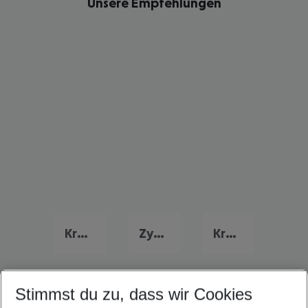
Unsere Empfehlungen
Kreta Urlaub
Zypern Urlaub
Kroatien Urlaub
Stimmst du zu, dass wir Cookies
Quicklinks