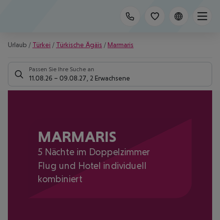
Urlaub
/
Türkei
/
Türkische Ägäis
/
Marmaris
Passen Sie Ihre Suche an
11.08.26
–
09.08.27
,
2 Erwachsene
MARMARIS
5 Nächte im Doppelzimmer
Flug und Hotel individuell
kombiniert