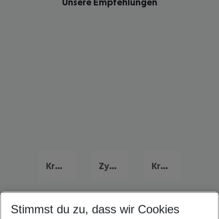
Unsere Empfehlungen
Kreta Urlaub
Zypern Urlaub
Kroatien Urlaub
Stimmst du zu, dass wir Cookies
Quicklinks