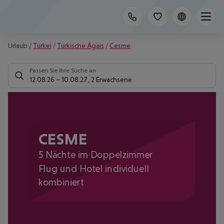
Urlaub
/
Türkei
/
Türkische Ägäis
/
Cesme
Passen Sie Ihre Suche an
12.08.26
–
10.08.27
,
2 Erwachsene
CESME
5 Nächte im Doppelzimmer
Flug und Hotel individuell
kombiniert