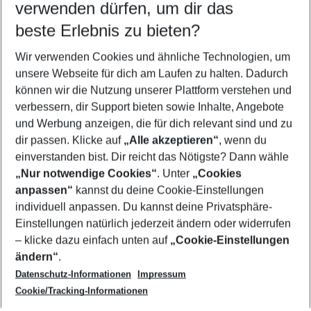
verwenden dürfen, um dir das
beste Erlebnis zu bieten?
Pauschalreisen Cesme
Wir verwenden Cookies und ähnliche Technologien, um
Flug & Hotel Cesme
unsere Webseite für dich am Laufen zu halten. Dadurch
Familienurlaub Cesme
können wir die Nutzung unserer Plattform verstehen und
verbessern, dir Support bieten sowie Inhalte, Angebote
Frübucher Angebote Cesme für 2026
und Werbung anzeigen, die für dich relevant sind und zu
Last Minute Cesme
dir passen. Klicke auf
„Alle akzeptieren“
, wenn du
einverstanden bist. Dir reicht das Nötigste? Dann wähle
„Nur notwendige Cookies“
. Unter
„Cookies
anpassen“
kannst du deine Cookie-Einstellungen
Footer
Footer navigation
individuell anpassen. Du kannst deine Privatsphäre-
Über uns
Einstellungen natürlich jederzeit ändern oder widerrufen
AGB
– klicke dazu einfach unten auf
„Cookie-Einstellungen
Service & Hilfe
Bestpreisgarantie
ändern“
.
Datenschutz-Informationen
Impressum
Agenturbetreuung
Cookie-Einstellungen ändern
Folge uns
Barrierefreies Reisen
Cookie/Tracking-Informationen
Cookie-Richtlinie
Check-in