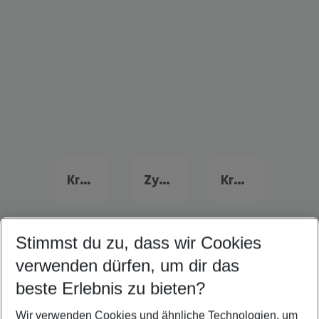
Kreta Urlaub
Zypern Urlaub
Kroatien Urlaub
Stimmst du zu, dass wir Cookies
Quicklinks
verwenden dürfen, um dir das
beste Erlebnis zu bieten?
Familienurlaub Izmir
Wir verwenden Cookies und ähnliche Technologien, um
Flug & Hotel Izmir