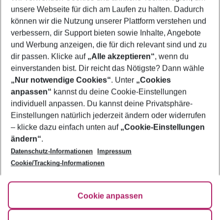
unsere Webseite für dich am Laufen zu halten. Dadurch
Last Minute Izmir
können wir die Nutzung unserer Plattform verstehen und
verbessern, dir Support bieten sowie Inhalte, Angebote
Frübucher Angebote Izmir für 2026
und Werbung anzeigen, die für dich relevant sind und zu
Pauschalreisen Izmir
dir passen. Klicke auf
„Alle akzeptieren“
, wenn du
einverstanden bist. Dir reicht das Nötigste? Dann wähle
„Nur notwendige Cookies“
. Unter
„Cookies
anpassen“
kannst du deine Cookie-Einstellungen
Footer
Footer navigation
individuell anpassen. Du kannst deine Privatsphäre-
Über uns
Einstellungen natürlich jederzeit ändern oder widerrufen
AGB
– klicke dazu einfach unten auf
„Cookie-Einstellungen
Service & Hilfe
Bestpreisgarantie
ändern“
.
Datenschutz-Informationen
Impressum
Agenturbetreuung
Cookie-Einstellungen ändern
Folge uns
Barrierefreies Reisen
Cookie/Tracking-Informationen
Cookie-Richtlinie
Check-in
Datenschutz
FAQ
Fakten
Cookie anpassen
HanseMerkur Reiseversicherung
Flexibel buchen
Hilfe & Kontakt
Impressum
Newsletter