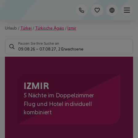
Urlaub
/
Türkei
/
Türkische Ägäis
/
Izmir
Passen Sie Ihre Suche an
09.08.26
–
07.08.27
,
2 Erwachsene
IZMIR
5 Nächte im Doppelzimmer
Flug und Hotel individuell
kombiniert