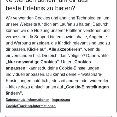
beste Erlebnis zu bieten?
Familienurlaub Izmir
Wir verwenden Cookies und ähnliche Technologien, um
Flug & Hotel Izmir
unsere Webseite für dich am Laufen zu halten. Dadurch
Last Minute Izmir
können wir die Nutzung unserer Plattform verstehen und
verbessern, dir Support bieten sowie Inhalte, Angebote
Pauschalreisen Izmir
und Werbung anzeigen, die für dich relevant sind und zu
Urlaub Izmir
dir passen. Klicke auf
„Alle akzeptieren“
, wenn du
einverstanden bist. Dir reicht das Nötigste? Dann wähle
„Nur notwendige Cookies“
. Unter
„Cookies
anpassen“
kannst du deine Cookie-Einstellungen
Footer
Footer navigation
individuell anpassen. Du kannst deine Privatsphäre-
Über uns
Einstellungen natürlich jederzeit ändern oder widerrufen
AGB
– klicke dazu einfach unten auf
„Cookie-Einstellungen
Service & Hilfe
Bestpreisgarantie
ändern“
.
Datenschutz-Informationen
Impressum
Agenturbetreuung
Cookie-Einstellungen ändern
Folge uns
Barrierefreies Reisen
Cookie/Tracking-Informationen
Cookie-Richtlinie
Check-in
Datenschutz