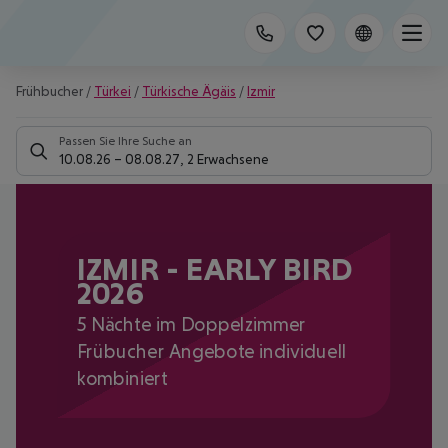
Frühbucher
/
Türkei
/
Türkische Ägäis
/
Izmir
Passen Sie Ihre Suche an
10.08.26
–
08.08.27
,
2 Erwachsene
IZMIR - EARLY BIRD
2026
5 Nächte im Doppelzimmer
Frübucher Angebote individuell
kombiniert